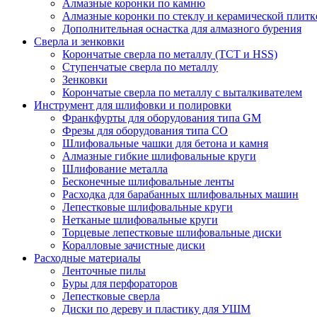
Алмазные коронки по камню
Алмазные коронки по стеклу и керамической плитк
Дополнительная оснастка для алмазного бурения
Сверла и зенковки
Корончатые сверла по металлу (TCT и HSS)
Ступенчатые сверла по металлу
Зенковки
Корончатые сверла по металлу c выталкивателем
Инструмент для шлифовки и полировки
Франкфурты для оборудования типа GM
Фрезы для оборудования типа СО
Шлифовальные чашки для бетона и камня
Алмазные гибкие шлифовальные круги
Шлифование металла
Бесконечные шлифовальные ленты
Расходка для барабанных шлифовальных машин
Лепестковые шлифовальные круги
Нетканые шлифовальные круги
Торцевые лепестковые шлифовальные диски
Коралловые зачистные диски
Расходные материалы
Ленточные пилы
Буры для перфораторов
Лепестковые сверла
Диски по дереву и пластику для УШМ