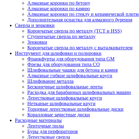
Алмазные коронки по бетону
Алмазные коронки по камню
Алмазные коронки по стеклу и керамической плитк
Дополнительная оснастка для алмазного бурения
Сверла и зенковки
Корончатые сверла по металлу (TCT и HSS)
Ступенчатые сверла по металлу
Зенковки
Корончатые сверла по металлу c выталкивателем
Инструмент для шлифовки и полировки
Франкфурты для оборудования типа GM
Фрезы для оборудования типа СО
Шлифовальные чашки для бетона и камня
Алмазные гибкие шлифовальные круги
Шлифование металла
Бесконечные шлифовальные ленты
Расходка для барабанных шлифовальных машин
Лепестковые шлифовальные круги
Нетканые шлифовальные круги
Торцевые лепестковые шлифовальные диски
Коралловые зачистные диски
Расходные материалы
Ленточные пилы
Буры для перфораторов
Лепестковые сверла