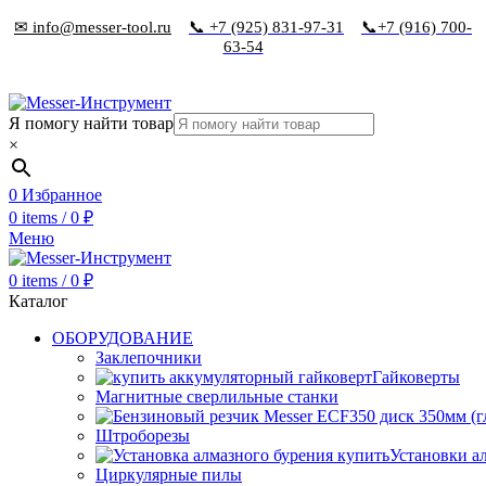
✉ info@messer-tool.ru
📞 +7 (925) 831-97-31
📞+7 (916) 700-
63-54
Я помогу найти товар
×
0
Избранное
0
items
/
0
₽
Меню
0
items
/
0
₽
Каталог
ОБОРУДОВАНИЕ
Заклепочники
Гайковерты
Магнитные сверлильные станки
Штроборезы
Установки а
Циркулярные пилы