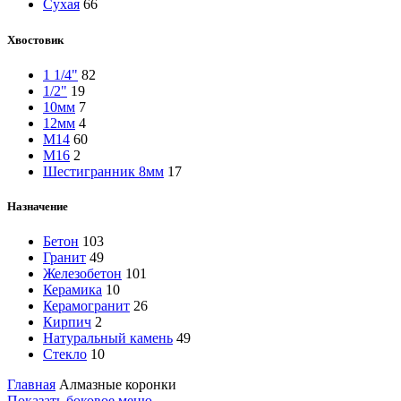
Сухая
66
Хвостовик
1 1/4"
82
1/2"
19
10мм
7
12мм
4
М14
60
М16
2
Шестигранник 8мм
17
Назначение
Бетон
103
Гранит
49
Железобетон
101
Керамика
10
Керамогранит
26
Кирпич
2
Натуральный камень
49
Стекло
10
Главная
Алмазные коронки
Показать боковое меню