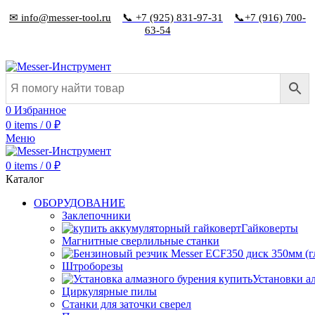
✉ info@messer-tool.ru
📞 +7 (925) 831-97-31
📞+7 (916) 700-
63-54
0
Избранное
0
items
/
0
₽
Меню
0
items
/
0
₽
Каталог
ОБОРУДОВАНИЕ
Заклепочники
Гайковерты
Магнитные сверлильные станки
Штроборезы
Установки а
Циркулярные пилы
Станки для заточки сверел