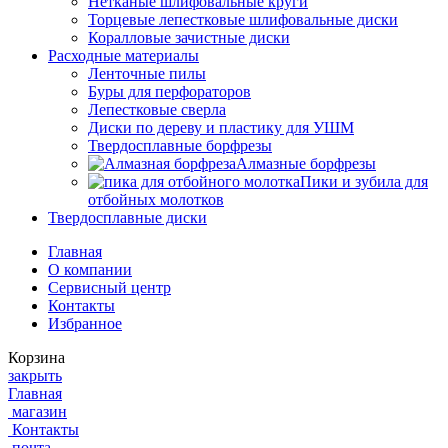
Нетканые шлифовальные круги
Торцевые лепестковые шлифовальные диски
Коралловые зачистные диски
Расходные материалы
Ленточные пилы
Буры для перфораторов
Лепестковые сверла
Диски по дереву и пластику для УШМ
Твердосплавные борфрезы
Алмазные борфрезы
Пики и зубила для
отбойных молотков
Твердосплавные диски
Главная
О компании
Сервисный центр
Контакты
Избранное
Корзина
закрыть
Главная
магазин
Контакты
почта