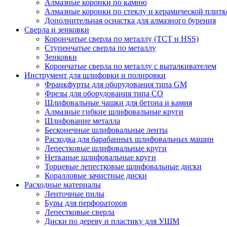
Алмазные коронки по камню
Алмазные коронки по стеклу и керамической плитк
Дополнительная оснастка для алмазного бурения
Сверла и зенковки
Корончатые сверла по металлу (TCT и HSS)
Ступенчатые сверла по металлу
Зенковки
Корончатые сверла по металлу c выталкивателем
Инструмент для шлифовки и полировки
Франкфурты для оборудования типа GM
Фрезы для оборудования типа СО
Шлифовальные чашки для бетона и камня
Алмазные гибкие шлифовальные круги
Шлифование металла
Бесконечные шлифовальные ленты
Расходка для барабанных шлифовальных машин
Лепестковые шлифовальные круги
Нетканые шлифовальные круги
Торцевые лепестковые шлифовальные диски
Коралловые зачистные диски
Расходные материалы
Ленточные пилы
Буры для перфораторов
Лепестковые сверла
Диски по дереву и пластику для УШМ