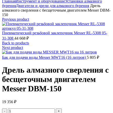
Главная
Инструмент и оборудование
Установки алмазного
бурения
Двигатели и дрели для алмазного бурения
Дрель
алмазного сверления с бесщеточным двигателем Messer DBM-
150
Previous product
Пневматический резьбовой заклепочник Messer RL-5308 05-
31-308
44 668
₽
Back to products
Next product
Бак для подачи воды Messer MWT16 (16 литров)
5 805
₽
Дрель алмазного сверления с
бесщеточным двигателем
Messer DBM-150
19 356
₽
Количество