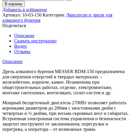
товара
В корзину
Дрель
Добавить в избранное
алмазного
Артикул:
10-03-150
Категория:
Двигатели и дрели для
сверления
алмазного бурения
с
Поделиться
бесщеточным
двигателем
Описание
Messer
Скачать инструкцию
DBM-
Видео
150
Отзывы
Описание
Дрель алмазного бурения MESSER BDM-150 предназначена
для сверления отверстий в твердых материалах –
железобетоне, кирпиче, камне. Незаменима при
общестроительных работах, отделке, электромонтаже,
монтаже сантехники, вентиляции, сплит-систем и др.
Мощный бесщеточный двигатель 2700Вт позволяет работать
коронками диаметром до 200мм с хвостовиками дюйм с
четвертью и ½ дюйма, при весьма скромных весе и габаритах.
Встроенная электронная система управления и безопасности
защитит инструмент от заклинивания, перегрузки и
перегрева, а оператора – от возможных травм.