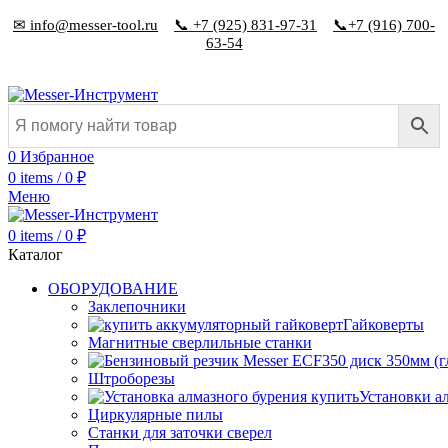
✉ info@messer-tool.ru
📞 +7 (925) 831-97-31
📞+7 (916) 700-
63-54
0
Избранное
0
items
/
0
₽
Меню
0
items
/
0
₽
Каталог
ОБОРУДОВАНИЕ
Заклепочники
Гайковерты
Магнитные сверлильные станки
Штроборезы
Установки а
Циркулярные пилы
Станки для заточки сверел