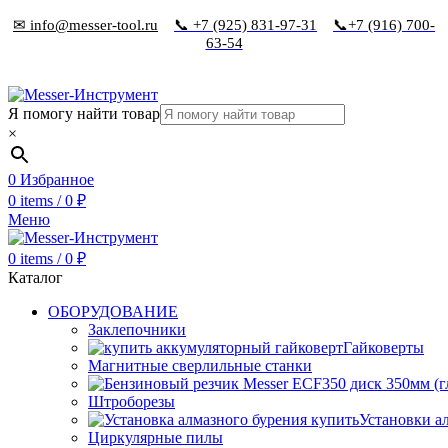
✉ info@messer-tool.ru
📞 +7 (925) 831-97-31
📞+7 (916) 700-
63-54
Я помогу найти товар
×
0
Избранное
0
items
/
0
₽
Меню
0
items
/
0
₽
Каталог
ОБОРУДОВАНИЕ
Заклепочники
Гайковерты
Магнитные сверлильные станки
Штроборезы
Установки а
Циркулярные пилы