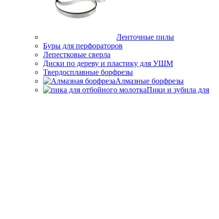
Ленточные пилы
Буры для перфораторов
Лепестковые сверла
Диски по дереву и пластику для УШМ
Твердосплавные борфрезы
Алмазные борфрезы
Пики и зубила для
отбойных молотков
Твердосплавные диски
Главная
О компании
Сервисный центр
Контакты
Избранное
Корзина
закрыть
Главная
магазин
Контакты