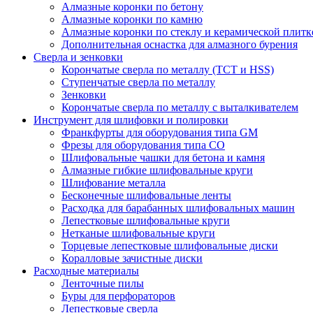
Алмазные коронки по бетону
Алмазные коронки по камню
Алмазные коронки по стеклу и керамической плитк
Дополнительная оснастка для алмазного бурения
Сверла и зенковки
Корончатые сверла по металлу (TCT и HSS)
Ступенчатые сверла по металлу
Зенковки
Корончатые сверла по металлу c выталкивателем
Инструмент для шлифовки и полировки
Франкфурты для оборудования типа GM
Фрезы для оборудования типа СО
Шлифовальные чашки для бетона и камня
Алмазные гибкие шлифовальные круги
Шлифование металла
Бесконечные шлифовальные ленты
Расходка для барабанных шлифовальных машин
Лепестковые шлифовальные круги
Нетканые шлифовальные круги
Торцевые лепестковые шлифовальные диски
Коралловые зачистные диски
Расходные материалы
Ленточные пилы
Буры для перфораторов
Лепестковые сверла