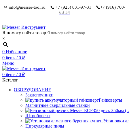
✉ info@messer-tool.ru
📞 +7 (925) 831-97-31
📞+7 (916) 700-
63-54
Я помогу найти товар
×
0
Избранное
0
items
/
0
₽
Меню
0
items
/
0
₽
Каталог
ОБОРУДОВАНИЕ
Заклепочники
Гайковерты
Магнитные сверлильные станки
Штроборезы
Установки а
Циркулярные пилы