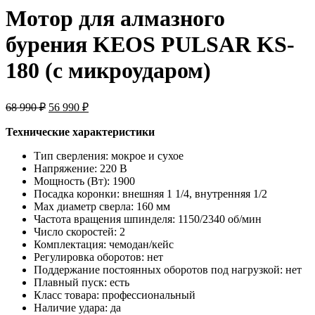
Мотор для алмазного
бурения KEOS PULSAR KS-
180 (с микроударом)
Первоначальная
Текущая
68 990
₽
56 990
₽
цена
цена:
составляла
56
Технические характеристики
68
990 ₽.
Тип сверления:
мокрое и сухое
990 ₽.
Напряжение:
220 В
Мощность (Вт):
1900
Посадка коронки:
внешняя 1 1/4, внутренняя 1/2
Max диаметр сверла:
160 мм
Частота вращения шпинделя:
1150/2340 об/мин
Число скоростей:
2
Комплектация:
чемодан/кейс
Регулировка оборотов:
нет
Поддержание постоянных оборотов под нагрузкой:
нет
Плавный пуск:
есть
Класс товара:
профессиональный
Наличие удара:
да