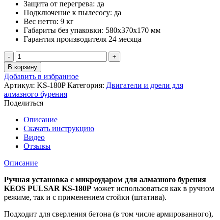
Защита от перегрева:
да
Подключение к пылесосу:
да
Вес нетто:
9 кг
Габариты без упаковки:
580x370x170 мм
Гарантия производителя 24 месяца
Количество
товара
В корзину
Мотор
Добавить в избранное
для
Артикул:
KS-180P
Категория:
Двигатели и дрели для
алмазного
алмазного бурения
бурения
Поделиться
KEOS
PULSAR
Описание
KS-
Скачать инструкцию
180
Видео
(с
Отзывы
микроударом)
Описание
Ручная установка с микроударом для алмазного бурения
KEOS PULSAR KS-180P
может использоваться как в ручном
режиме, так и с применением стойки (штатива).
Подходит для сверления бетона (в том числе армированного),