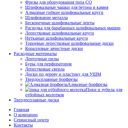
Фрезы для оборудования типа СО
Шлифовальные чашки для бетона и камня
Алмазные гибкие шлифовальные круги
Шлифование металла
Бесконечные шлифовальные ленты
Расходка для барабанных шлифовальных машин
Лепестковые шлифовальные круги
Нетканые шлифовальные круги
Торцевые лепестковые шлифовальные диски
Коралловые зачистные диски
Расходные материалы
Ленточные пилы
Буры для перфораторов
Лепестковые сверла
Диски по дереву и пластику для УШМ
Твердосплавные борфрезы
Алмазные борфрезы
Пики и зубила для
отбойных молотков
Твердосплавные диски
Главная
О компании
Сервисный центр
Контакты