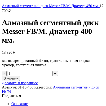
Алмазный сегментный диск Messer FB/M. Диаметр 450 мм.
17
700
₽
Алмазный сегментный диск
Messer FB/M. Диаметр 400
мм.
13 820
₽
высокоармированный бетон, гранит, каменная кладка,
мрамор, тротуарная плитка
Количество
товара
В корзину
Алмазный
Добавить в избранное
сегментный
Артикул:
01-15-400
Категория:
Алмазный сегментный диск
диск
FB/M
Messer
Поделиться
FB/M.
Диаметр
Описание