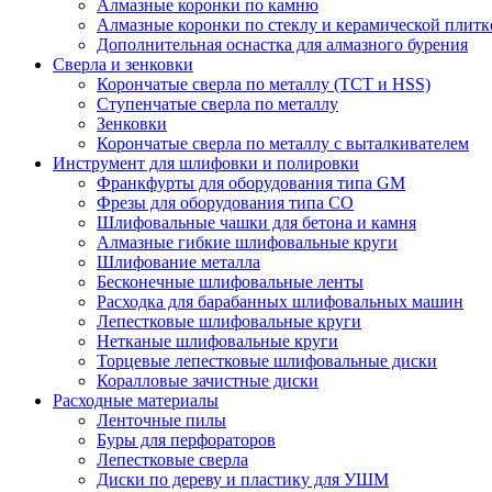
Алмазные коронки по камню
Алмазные коронки по стеклу и керамической плитк
Дополнительная оснастка для алмазного бурения
Сверла и зенковки
Корончатые сверла по металлу (TCT и HSS)
Ступенчатые сверла по металлу
Зенковки
Корончатые сверла по металлу c выталкивателем
Инструмент для шлифовки и полировки
Франкфурты для оборудования типа GM
Фрезы для оборудования типа СО
Шлифовальные чашки для бетона и камня
Алмазные гибкие шлифовальные круги
Шлифование металла
Бесконечные шлифовальные ленты
Расходка для барабанных шлифовальных машин
Лепестковые шлифовальные круги
Нетканые шлифовальные круги
Торцевые лепестковые шлифовальные диски
Коралловые зачистные диски
Расходные материалы
Ленточные пилы
Буры для перфораторов
Лепестковые сверла
Диски по дереву и пластику для УШМ