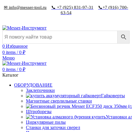
✉ info@messer-tool.ru
📞 +7 (925) 831-97-31
📞+7 (916) 700-
63-54
0
Избранное
0
items
/
0
₽
Меню
0
items
/
0
₽
Каталог
ОБОРУДОВАНИЕ
Заклепочники
Гайковерты
Магнитные сверлильные станки
Штроборезы
Установки а
Циркулярные пилы
Станки для заточки сверел