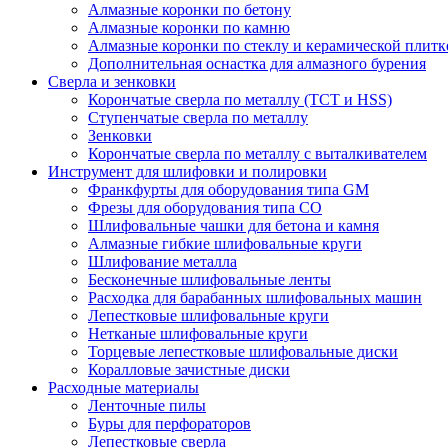
Алмазные коронки по бетону
Алмазные коронки по камню
Алмазные коронки по стеклу и керамической плитк
Дополнительная оснастка для алмазного бурения
Сверла и зенковки
Корончатые сверла по металлу (TCT и HSS)
Ступенчатые сверла по металлу
Зенковки
Корончатые сверла по металлу c выталкивателем
Инструмент для шлифовки и полировки
Франкфурты для оборудования типа GM
Фрезы для оборудования типа СО
Шлифовальные чашки для бетона и камня
Алмазные гибкие шлифовальные круги
Шлифование металла
Бесконечные шлифовальные ленты
Расходка для барабанных шлифовальных машин
Лепестковые шлифовальные круги
Нетканые шлифовальные круги
Торцевые лепестковые шлифовальные диски
Коралловые зачистные диски
Расходные материалы
Ленточные пилы
Буры для перфораторов
Лепестковые сверла