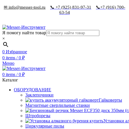
✉ info@messer-tool.ru
📞 +7 (925) 831-97-31
📞+7 (916) 700-
63-54
Я помогу найти товар
×
0
Избранное
0
items
/
0
₽
Меню
0
items
/
0
₽
Каталог
ОБОРУДОВАНИЕ
Заклепочники
Гайковерты
Магнитные сверлильные станки
Штроборезы
Установки а
Циркулярные пилы