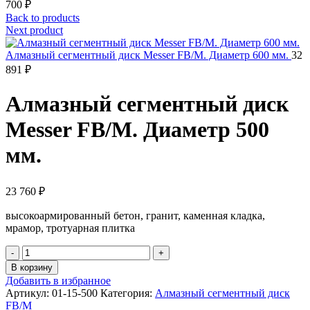
700
₽
Back to products
Next product
Алмазный сегментный диск Messer FB/M. Диаметр 600 мм.
32
891
₽
Алмазный сегментный диск
Messer FB/M. Диаметр 500
мм.
23 760
₽
высокоармированный бетон, гранит, каменная кладка,
мрамор, тротуарная плитка
Количество
товара
В корзину
Алмазный
Добавить в избранное
сегментный
Артикул:
01-15-500
Категория:
Алмазный сегментный диск
диск
FB/M