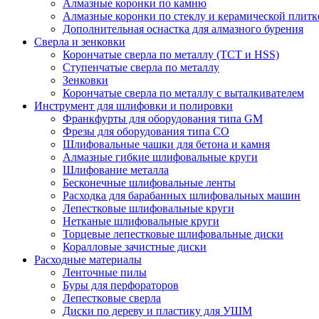
Алмазные коронки по камню
Алмазные коронки по стеклу и керамической плитк
Дополнительная оснастка для алмазного бурения
Сверла и зенковки
Корончатые сверла по металлу (TCT и HSS)
Ступенчатые сверла по металлу
Зенковки
Корончатые сверла по металлу c выталкивателем
Инструмент для шлифовки и полировки
Франкфурты для оборудования типа GM
Фрезы для оборудования типа СО
Шлифовальные чашки для бетона и камня
Алмазные гибкие шлифовальные круги
Шлифование металла
Бесконечные шлифовальные ленты
Расходка для барабанных шлифовальных машин
Лепестковые шлифовальные круги
Нетканые шлифовальные круги
Торцевые лепестковые шлифовальные диски
Коралловые зачистные диски
Расходные материалы
Ленточные пилы
Буры для перфораторов
Лепестковые сверла
Диски по дереву и пластику для УШМ