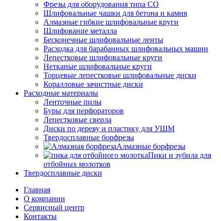
Фрезы для оборудования типа СО
Шлифовальные чашки для бетона и камня
Алмазные гибкие шлифовальные круги
Шлифование металла
Бесконечные шлифовальные ленты
Расходка для барабанных шлифовальных машин
Лепестковые шлифовальные круги
Нетканые шлифовальные круги
Торцевые лепестковые шлифовальные диски
Коралловые зачистные диски
Расходные материалы
Ленточные пилы
Буры для перфораторов
Лепестковые сверла
Диски по дереву и пластику для УШМ
Твердосплавные борфрезы
Алмазные борфрезы
Пики и зубила для
отбойных молотков
Твердосплавные диски
Главная
О компании
Сервисный центр
Контакты