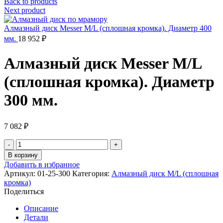
Back to products
Next product
Алмазный диск Messer M/L (сплошная кромка). Диаметр 400
мм.
18 952
₽
Алмазный диск Messer M/L
(сплошная кромка). Диаметр
300 мм.
7 082
₽
Количество
товара
В корзину
Алмазный
Добавить в избранное
диск
Артикул:
01-25-300
Категория:
Алмазный диск M/L (сплошная
Messer
кромка)
M/L
Поделиться
(сплошная
кромка).
Описание
Диаметр
Детали