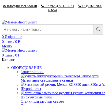
✉ info@messer-tool.ru
📞 +7 (925) 831-97-31
📞+7 (916) 700-
63-54
0
Избранное
0
items
/
0
₽
Меню
0
items
/
0
₽
Каталог
ОБОРУДОВАНИЕ
Заклепочники
Гайковерты
Магнитные сверлильные станки
Штроборезы
Установки а
Циркулярные пилы
Станки для заточки сверел