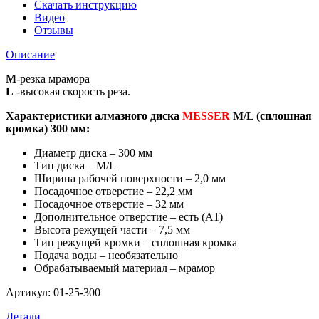
300
Скачать инструкцию
мм.
Видео
Отзывы
Описание
M
-резка мрамора
L
-высокая скорость реза.
Характеристики алмазного диска
MESSER
M/L (сплошная
кромка) 300 мм:
Диаметр диска – 300 мм
Тип диска – M/L
Ширина рабочей поверхности – 2,0 мм
Посадочное отверстие – 22,2 мм
Посадочное отверстие – 32 мм
Дополнительное отверстие – есть (А1)
Высота режущей части – 7,5 мм
Тип режущей кромки – сплошная кромка
Подача воды – необязательно
Обрабатываемый материал – мрамор
Артикул: 01-25-300
Детали