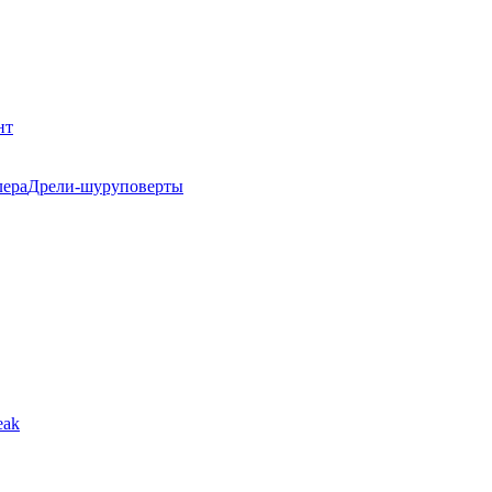
нт
Дрели-шуруповерты
eak