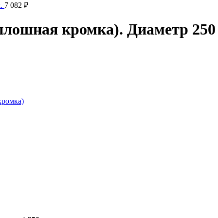
м.
7 082
₽
плошная кромка). Диаметр 250
кромка)