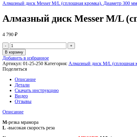
Алмазный диск Messer M/L (сплошная кромка). Диаметр 300 м
Алмазный диск Messer M/L (с
4 790
₽
Количество
товара
В корзину
Алмазный
Добавить в избранное
диск
Артикул:
01-25-250
Категория:
Алмазный диск M/L (сплошная 
Messer
Поделиться
M/L
(сплошная
Описание
кромка).
Детали
Диаметр
Скачать инструкцию
250
Видео
мм.
Отзывы
Описание
M
-резка мрамора
L
-высокая скорость реза