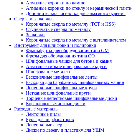
Алмазные коронки по камню
Алмазные коронки по стеклу и керамической плитк
Дополнительная оснастка для алмазного бурения
Сверла и зенковки
Корончатые сверла по металлу (TCT и HSS)
Ступенчатые сверла по металлу
Зенковки
Корончатые сверла по металлу c выталкивателем
Инструмент для шлифовки и полировки
Франкфурты для оборудования типа GM
Фрезы для оборудования типа СО
Шлифовальные чашки для бетона и камня
Алмазные гибкие шлифовальные круги
Шлифование металла
Бесконечные шлифовальные ленты
Расходка для барабанных шлифовальных машин
Лепестковые шлифовальные круги
Нетканые шлифовальные круги
Торцевые лепестковые шлифовальные диски
Коралловые зачистные диски
Расходные материалы
Ленточные пилы
Буры для перфораторов
Лепестковые сверла
Диски по дереву и пластику для УШМ