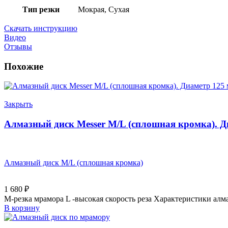
Тип резки
Мокрая, Сухая
Скачать инструкцию
Видео
Отзывы
Похожие
Закрыть
Алмазный диск Messer M/L (сплошная кромка). Д
Алмазный диск M/L (сплошная кромка)
1 680
₽
M-резка мрамора L -высокая скорость реза Характеристики ал
В корзину