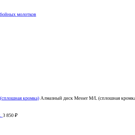
тбойных молотков
(сплошная кромка)
Алмазный диск Messer M/L (сплошная кромка
м.
3 850
₽