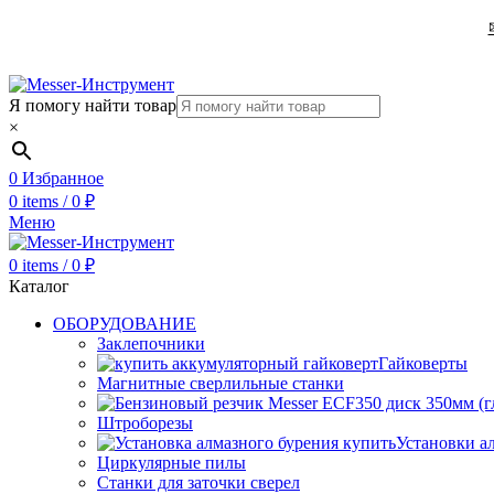
Я помогу найти товар
×
0
Избранное
0
items
/
0
₽
Меню
0
items
/
0
₽
Каталог
ОБОРУДОВАНИЕ
Заклепочники
Гайковерты
Магнитные сверлильные станки
Штроборезы
Установки а
Циркулярные пилы
Станки для заточки сверел