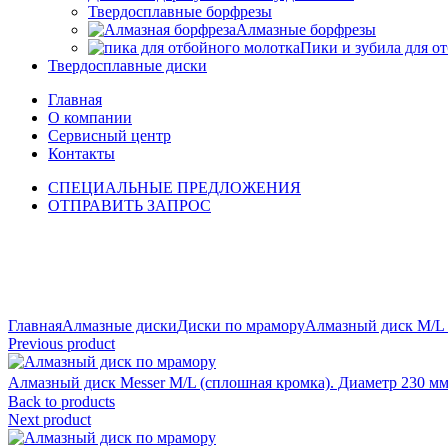
Твердосплавные борфрезы
Алмазные борфрезы
Пики и зубила для о
Твердосплавные диски
Главная
О компании
Сервисный центр
Контакты
СПЕЦИАЛЬНЫЕ ПРЕДЛОЖЕНИЯ
ОТПРАВИТЬ ЗАПРОС
Click to enlarge
Главная
Алмазные диски
Диски по мрамору
Алмазный диск M/L 
Previous product
Алмазный диск Messer M/L (сплошная кромка). Диаметр 230 м
Back to products
Next product