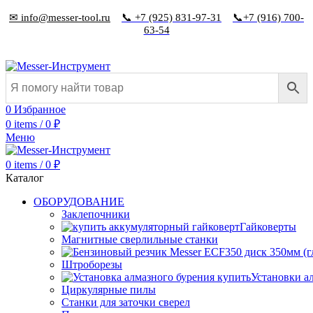
✉ info@messer-tool.ru
📞 +7 (925) 831-97-31
📞+7 (916) 700-
63-54
0
Избранное
0
items
/
0
₽
Меню
0
items
/
0
₽
Каталог
ОБОРУДОВАНИЕ
Заклепочники
Гайковерты
Магнитные сверлильные станки
Штроборезы
Установки а
Циркулярные пилы
Станки для заточки сверел