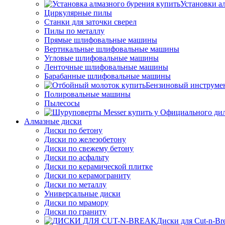
Установки а
Циркулярные пилы
Станки для заточки сверел
Пилы по металлу
Прямые шлифовальные машины
Вертикальные шлифовальные машины
Угловые шлифовальные машины
Ленточные шлифовальные машины
Барабанные шлифовальные машины
Бензиновый инструме
Полировальные машины
Пылесосы
Алмазные диски
Диски по бетону
Диски по железобетону
Диски по свежему бетону
Диски по асфальту
Диски по керамической плитке
Диски по керамограниту
Диски по металлу
Универсальные диски
Диски по мрамору
Диски по граниту
Диски для Cut-n-Br