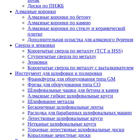
Break
Диски по ПНЖБ
Алмазные коронки
Алмазные коронки по бетону
Алмазные коронки по камню
Алмазные коронки по стеклу и керамической
плитке
Дополнительная оснастка для алмазного бурения
Сверла и зенковки
Корончатые сверла по металлу (TCT и HSS)
Ступенчатые сверла по металлу
Зенковки
Корончатые сверла по металлу c выталкивателем
Инструмент для шлифовки и полировки
Франкфурты для оборудования типа GM
Фрезы для оборудования типа СО
Шлифовальные чашки для бетона и камня
Алмазные гибкие шлифовальные круги
Шлифование металла
Бесконечные шлифовальные ленты
Расходка для барабанных шлифовальных машин
Лепестковые шлифовальные круги
Нетканые шлифовальные круги
Торцевые лепестковые шлифовальные диски
Коралловые зачистные диски