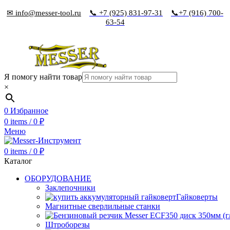
✉ info@messer-tool.ru
📞 +7 (925) 831-97-31
📞+7 (916) 700-
63-54
Я помогу найти товар
×
0
Избранное
0
items
/
0
₽
Меню
0
items
/
0
₽
Каталог
ОБОРУДОВАНИЕ
Заклепочники
Гайковерты
Магнитные сверлильные станки
Штроборезы