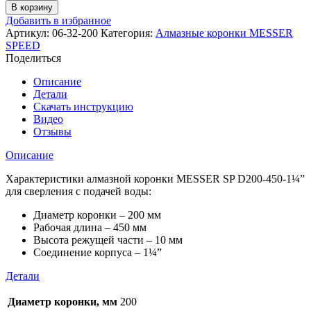
товара
В корзину
Алмазная
Добавить в избранное
коронка
Артикул:
06-32-200
Категория:
Алмазные коронки MESSER
MESSER
SPEED
SP
Поделиться
D200-
450-
Описание
1¼"
Детали
для
Скачать инструкцию
сверления
Видео
с
Отзывы
подачей
воды
Описание
Характеристики алмазной коронки MESSER SP D200-450-1¼”
для сверления с подачей воды:
Диаметр коронки – 200 мм
Рабочая длина – 450 мм
Высота режущей части – 10 мм
Соединение корпуса – 1¼”
Детали
Диаметр коронки, мм
200