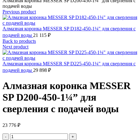
Алмазная коронка MESSER SP D200-450-1¼” для сверления с
подачей воды
Previous product
Алмазная коронка MESSER SP D182-450-1¼" для сверления с
подачей воды
21 115
₽
Back to products
Next product
Алмазная коронка MESSER SP D225-450-1¼" для сверления с
подачей воды
29 898
₽
Алмазная коронка MESSER
SP D200-450-1¼” для
сверления с подачей воды
23 776
₽
Количество