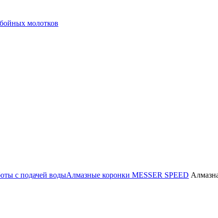
тбойных молотков
боты с подачей воды
Алмазные коронки MESSER SPEED
Алмазна