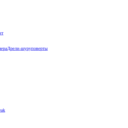
нт
Дрели-шуруповерты
eak