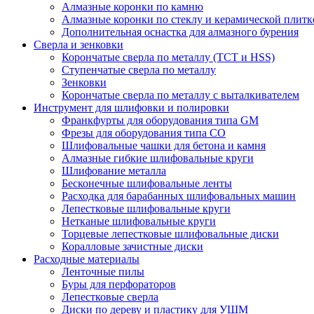
Алмазные коронки по камню
Алмазные коронки по стеклу и керамической плитк
Дополнительная оснастка для алмазного бурения
Сверла и зенковки
Корончатые сверла по металлу (TCT и HSS)
Ступенчатые сверла по металлу
Зенковки
Корончатые сверла по металлу c выталкивателем
Инструмент для шлифовки и полировки
Франкфурты для оборудования типа GM
Фрезы для оборудования типа СО
Шлифовальные чашки для бетона и камня
Алмазные гибкие шлифовальные круги
Шлифование металла
Бесконечные шлифовальные ленты
Расходка для барабанных шлифовальных машин
Лепестковые шлифовальные круги
Нетканые шлифовальные круги
Торцевые лепестковые шлифовальные диски
Коралловые зачистные диски
Расходные материалы
Ленточные пилы
Буры для перфораторов
Лепестковые сверла
Диски по дереву и пластику для УШМ