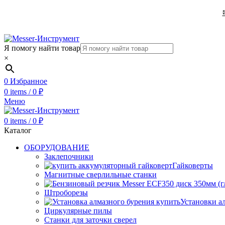
Я помогу найти товар
×
0
Избранное
0
items
/
0
₽
Меню
0
items
/
0
₽
Каталог
ОБОРУДОВАНИЕ
Заклепочники
Гайковерты
Магнитные сверлильные станки
Штроборезы
Установки а
Циркулярные пилы
Станки для заточки сверел