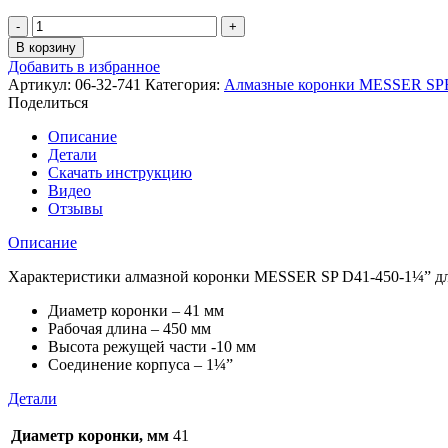
Количество
товара
В корзину
Алмазная
Добавить в избранное
коронка
Артикул:
06-32-741
Категория:
Алмазные коронки MESSER S
MESSER
Поделиться
SP
D41-
Описание
450-
Детали
1¼"
Скачать инструкцию
для
Видео
сверления
Отзывы
с
подачей
Описание
воды
Характеристики алмазной коронки MESSER SP D41-450-1¼” для
Диаметр коронки – 41 мм
Рабочая длина – 450 мм
Высота режущей части -10 мм
Соединение корпуса – 1¼”
Детали
Диаметр коронки, мм
41