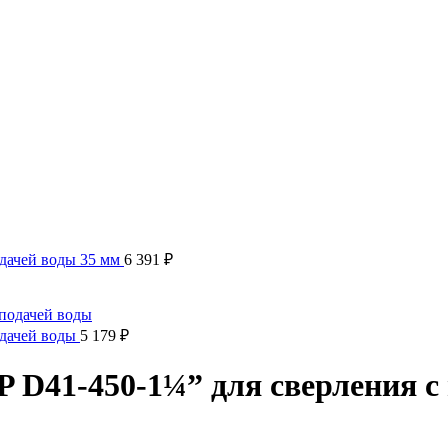
одачей воды 35 мм
6 391
₽
одачей воды
5 179
₽
D41-450-1¼” для сверления с