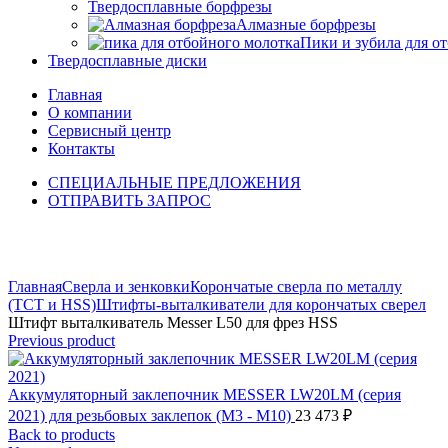
Твердосплавные борфрезы
Алмазные борфрезы
Пики и зубила для о
Твердосплавные диски
Главная
О компании
Сервисный центр
Контакты
СПЕЦИАЛЬНЫЕ ПРЕДЛОЖЕНИЯ
ОТПРАВИТЬ ЗАПРОС
Click to enlarge
Главная
Сверла и зенковки
Корончатые сверла по металлу
(TCT и HSS)
Штифты-выталкиватели для корончатых сверел
Штифт выталкиватель Messer L50 для фрез HSS
Previous product
Аккумуляторный заклепочник MESSER LW20LM (серия
2021) для резьбовых заклепок (М3 - М10)
23 473
₽
Back to products