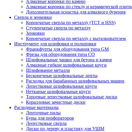
Алмазные коронки по камню
Алмазные коронки по стеклу и керамической плитк
Дополнительная оснастка для алмазного бурения
Сверла и зенковки
Корончатые сверла по металлу (TCT и HSS)
Ступенчатые сверла по металлу
Зенковки
Корончатые сверла по металлу c выталкивателем
Инструмент для шлифовки и полировки
Франкфурты для оборудования типа GM
Фрезы для оборудования типа СО
Шлифовальные чашки для бетона и камня
Алмазные гибкие шлифовальные круги
Шлифование металла
Бесконечные шлифовальные ленты
Расходка для барабанных шлифовальных машин
Лепестковые шлифовальные круги
Нетканые шлифовальные круги
Торцевые лепестковые шлифовальные диски
Коралловые зачистные диски
Расходные материалы
Ленточные пилы
Буры для перфораторов
Лепестковые сверла
Диски по дереву и пластику для УШМ