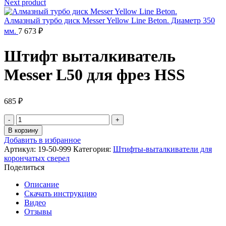
Next product
Алмазный турбо диск Messer Yellow Line Beton. Диаметр 350
мм.
7 673
₽
Штифт выталкиватель
Messer L50 для фрез HSS
685
₽
Количество
товара
В корзину
Штифт
Добавить в избранное
выталкиватель
Артикул:
19-50-999
Категория:
Штифты-выталкиватели для
Messer
корончатых сверел
L50
Поделиться
для
фрез
Описание
HSS
Скачать инструкцию
Видео
Отзывы