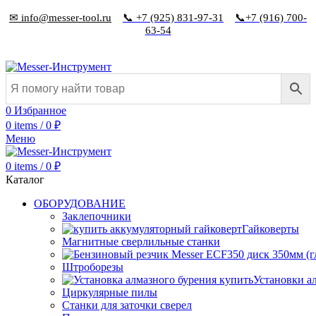
✉ info@messer-tool.ru
📞 +7 (925) 831-97-31
📞+7 (916) 700-
63-54
0
Избранное
0
items
/
0
₽
Меню
0
items
/
0
₽
Каталог
ОБОРУДОВАНИЕ
Заклепочники
Гайковерты
Магнитные сверлильные станки
Штроборезы
Установки а
Циркулярные пилы
Станки для заточки сверел