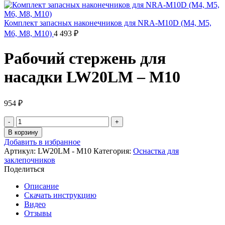
Комплект запасных наконечников для NRA-M10D (M4, M5,
M6, M8, M10)
4 493
₽
Рабочий стержень для
насадки LW20LM – M10
954
₽
Количество
товара
В корзину
Рабочий
Добавить в избранное
стержень
Артикул:
LW20LM - M10
Категория:
Оснастка для
для
заклепочников
насадки
Поделиться
LW20LM
-
Описание
M10
Скачать инструкцию
Видео
Отзывы