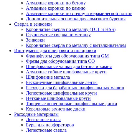
Алмазные коронки по бетону
Алмазные коронки по камню
Алмазные коронки по стеклу и керамической плитк
Дополнительная оснастка для алмазного бурения
Сверла и зенковки
Корончатые сверла по металлу (TCT и HSS)
Ступенчатые сверла по металлу
Зенковки
Корончатые сверла по металлу c выталкивателем
Инструмент для шлифовки и полировки
Франкфурты для оборудования типа GM
Фрезы для оборудования типа СО
Шлифовальные чашки для бетона и камня
Алмазные гибкие шлифовальные круги
Шлифование металла
Бесконечные шлифовальные ленты
Расходка для барабанных шлифовальных машин
Лепестковые шлифовальные круги
Нетканые шлифовальные круги
Торцевые лепестковые шлифовальные диски
Коралловые зачистные диски
Расходные материалы
Ленточные пилы
Буры для перфораторов
Лепестковые сверла