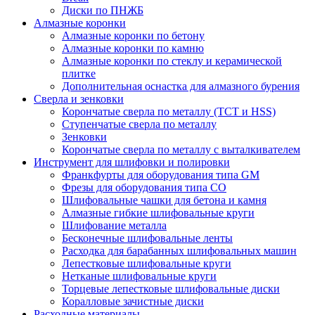
Диски по ПНЖБ
Алмазные коронки
Алмазные коронки по бетону
Алмазные коронки по камню
Алмазные коронки по стеклу и керамической
плитке
Дополнительная оснастка для алмазного бурения
Сверла и зенковки
Корончатые сверла по металлу (TCT и HSS)
Ступенчатые сверла по металлу
Зенковки
Корончатые сверла по металлу c выталкивателем
Инструмент для шлифовки и полировки
Франкфурты для оборудования типа GM
Фрезы для оборудования типа СО
Шлифовальные чашки для бетона и камня
Алмазные гибкие шлифовальные круги
Шлифование металла
Бесконечные шлифовальные ленты
Расходка для барабанных шлифовальных машин
Лепестковые шлифовальные круги
Нетканые шлифовальные круги
Торцевые лепестковые шлифовальные диски
Коралловые зачистные диски
Расходные материалы