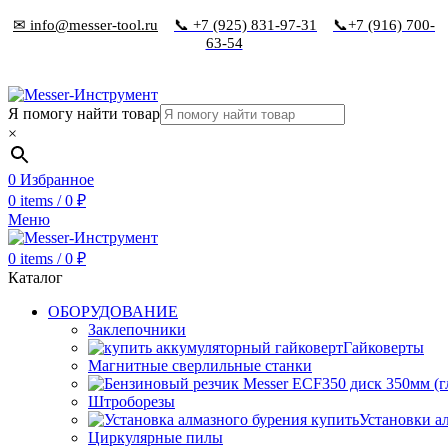
✉ info@messer-tool.ru
📞 +7 (925) 831-97-31
📞+7 (916) 700-
63-54
Я помогу найти товар
×
0
Избранное
0
items
/
0
₽
Меню
0
items
/
0
₽
Каталог
ОБОРУДОВАНИЕ
Заклепочники
Гайковерты
Магнитные сверлильные станки
Штроборезы
Установки а
Циркулярные пилы