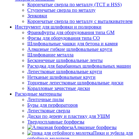
Корончатые сверла по металлу (TCT и HSS)
Ступенчатые сверла по металлу
Зенковки
Корончатые сверла по металлу c выталкивателем
Инструмент для шлифовки и полировки
Франкфурты для оборудования типа GM
Фрезы для оборудования типа СО
Шлифовальные чашки для бетона и камня
Алмазные гибкие шлифовальные круги
Шлифование металла
Бесконечные шлифовальные ленты
Расходка для барабанных шлифовальных машин
Лепестковые шлифовальные круги
Нетканые шлифовальные круги
Торцевые лепестковые шлифовальные диски
Коралловые зачистные диски
Расходные материалы
Ленточные пилы
Буры для перфораторов
Лепестковые сверла
Диски по дереву и пластику для УШМ
Твердосплавные борфрезы
Алмазные борфрезы
Пики и зубила для
отбойных молотков