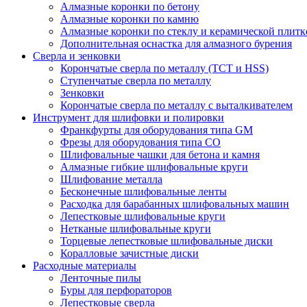
Алмазные коронки по бетону
Алмазные коронки по камню
Алмазные коронки по стеклу и керамической плитк
Дополнительная оснастка для алмазного бурения
Сверла и зенковки
Корончатые сверла по металлу (TCT и HSS)
Ступенчатые сверла по металлу
Зенковки
Корончатые сверла по металлу c выталкивателем
Инструмент для шлифовки и полировки
Франкфурты для оборудования типа GM
Фрезы для оборудования типа СО
Шлифовальные чашки для бетона и камня
Алмазные гибкие шлифовальные круги
Шлифование металла
Бесконечные шлифовальные ленты
Расходка для барабанных шлифовальных машин
Лепестковые шлифовальные круги
Нетканые шлифовальные круги
Торцевые лепестковые шлифовальные диски
Коралловые зачистные диски
Расходные материалы
Ленточные пилы
Буры для перфораторов
Лепестковые сверла