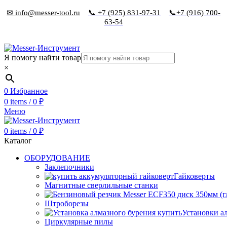
✉ info@messer-tool.ru
📞 +7 (925) 831-97-31
📞+7 (916) 700-
63-54
Я помогу найти товар
×
0
Избранное
0
items
/
0
₽
Меню
0
items
/
0
₽
Каталог
ОБОРУДОВАНИЕ
Заклепочники
Гайковерты
Магнитные сверлильные станки
Штроборезы
Установки а
Циркулярные пилы