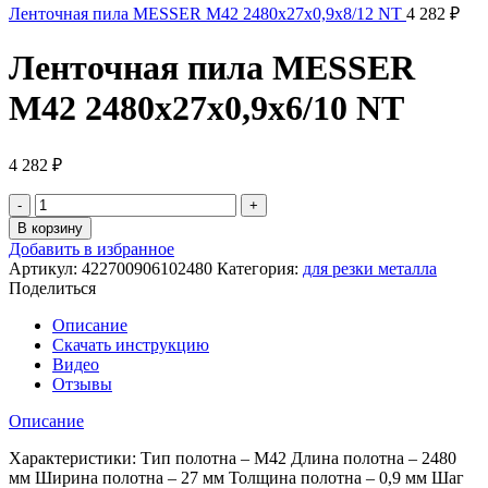
Ленточная пила MESSER М42 2480х27х0,9х8/12 NT
4 282
₽
Ленточная пила MESSER
М42 2480х27х0,9х6/10 NT
4 282
₽
Количество
товара
В корзину
Ленточная
Добавить в избранное
пила
Артикул:
422700906102480
Категория:
для резки металла
MESSER
Поделиться
М42
2480х27х0,9х6/10
Описание
NT
Скачать инструкцию
Видео
Отзывы
Описание
Характеристики: Тип полотна – M42 Длина полотна – 2480
мм Ширина полотна – 27 мм Толщина полотна – 0,9 мм Шаг