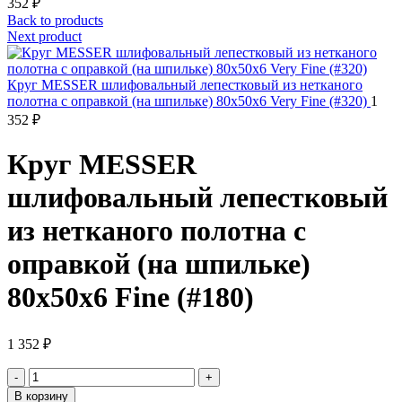
352
₽
Back to products
Next product
Круг MESSER шлифовальный лепестковый из нетканого
полотна с оправкой (на шпильке) 80х50х6 Very Fine (#320)
1
352
₽
Круг MESSER
шлифовальный лепестковый
из нетканого полотна с
оправкой (на шпильке)
80х50х6 Fine (#180)
1 352
₽
Количество
товара
В корзину