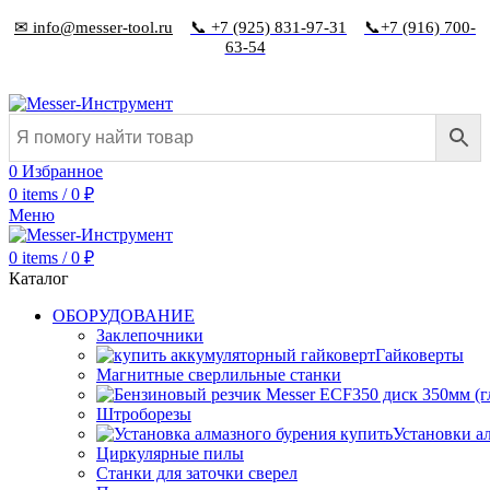
✉ info@messer-tool.ru
📞 +7 (925) 831-97-31
📞+7 (916) 700-
63-54
0
Избранное
0
items
/
0
₽
Меню
0
items
/
0
₽
Каталог
ОБОРУДОВАНИЕ
Заклепочники
Гайковерты
Магнитные сверлильные станки
Штроборезы
Установки а
Циркулярные пилы
Станки для заточки сверел