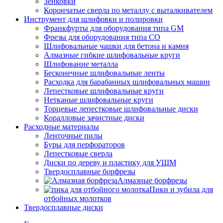
Зенковки
Корончатые сверла по металлу c выталкивателем
Инструмент для шлифовки и полировки
Франкфурты для оборудования типа GM
Фрезы для оборудования типа СО
Шлифовальные чашки для бетона и камня
Алмазные гибкие шлифовальные круги
Шлифование металла
Бесконечные шлифовальные ленты
Расходка для барабанных шлифовальных машин
Лепестковые шлифовальные круги
Нетканые шлифовальные круги
Торцевые лепестковые шлифовальные диски
Коралловые зачистные диски
Расходные материалы
Ленточные пилы
Буры для перфораторов
Лепестковые сверла
Диски по дереву и пластику для УШМ
Твердосплавные борфрезы
Алмазные борфрезы
Пики и зубила для
отбойных молотков
Твердосплавные диски