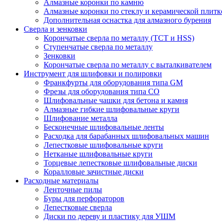
Алмазные коронки по камню
Алмазные коронки по стеклу и керамической плитк
Дополнительная оснастка для алмазного бурения
Сверла и зенковки
Корончатые сверла по металлу (TCT и HSS)
Ступенчатые сверла по металлу
Зенковки
Корончатые сверла по металлу c выталкивателем
Инструмент для шлифовки и полировки
Франкфурты для оборудования типа GM
Фрезы для оборудования типа СО
Шлифовальные чашки для бетона и камня
Алмазные гибкие шлифовальные круги
Шлифование металла
Бесконечные шлифовальные ленты
Расходка для барабанных шлифовальных машин
Лепестковые шлифовальные круги
Нетканые шлифовальные круги
Торцевые лепестковые шлифовальные диски
Коралловые зачистные диски
Расходные материалы
Ленточные пилы
Буры для перфораторов
Лепестковые сверла
Диски по дереву и пластику для УШМ