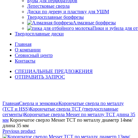
Буры для перфораторов
Лепестковые сверла
Диски по дереву и пластику для УШМ
Твердосплавные борфрезы
Алмазные борфрезы
Пики и зубила для о
Твердосплавные диски
Главная
О компании
Сервисный центр
Контакты
СПЕЦИАЛЬНЫЕ ПРЕДЛОЖЕНИЯ
ОТПРАВИТЬ ЗАПРОС
Click to enlarge
Главная
Сверла и зенковки
Корончатые сверла по металлу
(TCT и HSS)
Корончатые сверла TCT (твердосплавные
сегменты)
Корончатые сверла Messer по металлу ТСТ длина 35
мм
Корончатое сверло Messer ТСТ по металлу диаметр 14мм/
длина 35 мм
Previous product