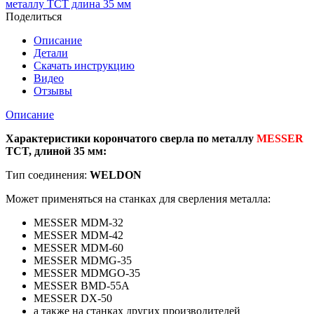
металлу ТСТ длина 35 мм
ТСТ
Поделиться
по
металлу
Описание
диаметр
Детали
14мм/
Скачать инструкцию
длина
Видео
35
Отзывы
мм
Описание
Характеристики корончатого сверла по металлу
MESSER
TCT, длиной 35 мм:
Тип соединения:
WELDON
Может применяться на станках для сверления металла:
MESSER MDM-32
MESSER MDM-42
MESSER MDM-60
MESSER MDMG-35
MESSER MDMGO-35
MESSER BMD-55A
MESSER DX-50
а также на станках других производителей