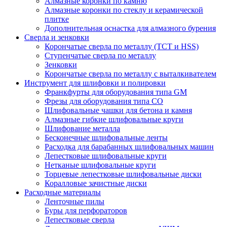
Алмазные коронки по камню
Алмазные коронки по стеклу и керамической
плитке
Дополнительная оснастка для алмазного бурения
Сверла и зенковки
Корончатые сверла по металлу (TCT и HSS)
Ступенчатые сверла по металлу
Зенковки
Корончатые сверла по металлу c выталкивателем
Инструмент для шлифовки и полировки
Франкфурты для оборудования типа GM
Фрезы для оборудования типа СО
Шлифовальные чашки для бетона и камня
Алмазные гибкие шлифовальные круги
Шлифование металла
Бесконечные шлифовальные ленты
Расходка для барабанных шлифовальных машин
Лепестковые шлифовальные круги
Нетканые шлифовальные круги
Торцевые лепестковые шлифовальные диски
Коралловые зачистные диски
Расходные материалы
Ленточные пилы
Буры для перфораторов
Лепестковые сверла