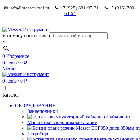
✉ info@messer-tool.ru
📞 +7 (925) 831-97-31
📞+7 (916) 700-
63-54
Я помогу найти товар
×
0
Избранное
0
items
/
0
₽
Меню
0
items
/
0
₽
Каталог
ОБОРУДОВАНИЕ
Заклепочники
Гайковерты
Магнитные сверлильные станки
Штроборезы
Установки а