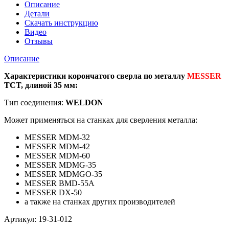
металлу
Описание
диаметр
Детали
12мм/
Скачать инструкцию
длина
Видео
35
Отзывы
мм
Описание
Характеристики корончатого сверла по металлу
MESSER
TCT, длиной 35 мм:
Тип соединения:
WELDON
Может применяться на станках для сверления металла:
MESSER MDM-32
MESSER MDM-42
MESSER MDM-60
MESSER MDMG-35
MESSER MDMGO-35
MESSER BMD-55A
MESSER DX-50
а также на станках других производителей
Артикул: 19-31-012