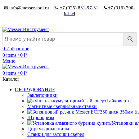
✉ info@messer-tool.ru
📞 +7 (925) 831-97-31
📞+7 (916) 700-
63-54
0
Избранное
0
items
/
0
₽
Меню
0
items
/
0
₽
Каталог
ОБОРУДОВАНИЕ
Заклепочники
Гайковерты
Магнитные сверлильные станки
Штроборезы
Установки а
Циркулярные пилы
Станки для заточки сверел