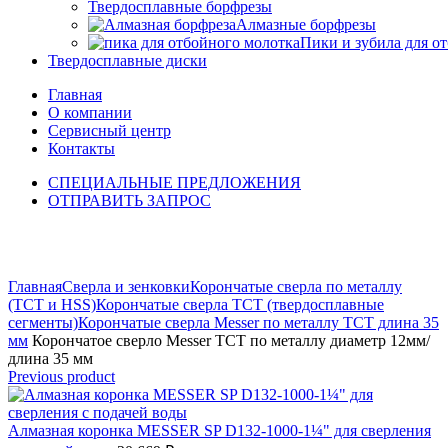
Твердосплавные борфрезы
Алмазные борфрезы
Пики и зубила для о
Твердосплавные диски
Главная
О компании
Сервисный центр
Контакты
СПЕЦИАЛЬНЫЕ ПРЕДЛОЖЕНИЯ
ОТПРАВИТЬ ЗАПРОС
Click to enlarge
Главная
Сверла и зенковки
Корончатые сверла по металлу
(TCT и HSS)
Корончатые сверла TCT (твердосплавные
сегменты)
Корончатые сверла Messer по металлу ТСТ длина 35
мм
Корончатое сверло Messer ТСТ по металлу диаметр 12мм/
длина 35 мм
Previous product
Алмазная коронка MESSER SP D132-1000-1¼" для сверления