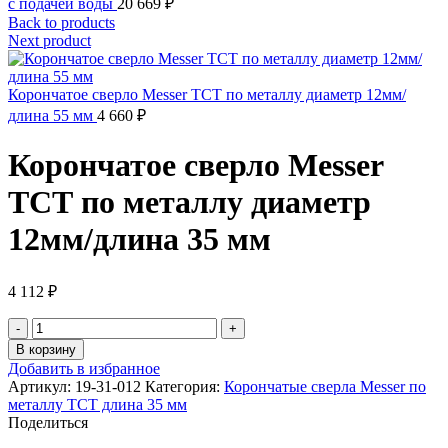
с подачей воды
20 669
₽
Back to products
Next product
Корончатое сверло Messer ТСТ по металлу диаметр 12мм/
длина 55 мм
4 660
₽
Корончатое сверло Messer
ТСТ по металлу диаметр
12мм/длина 35 мм
4 112
₽
Количество
товара
В корзину
Корончатое
Добавить в избранное
сверло
Артикул:
19-31-012
Категория:
Корончатые сверла Messer по
Messer
металлу ТСТ длина 35 мм
ТСТ
Поделиться
по