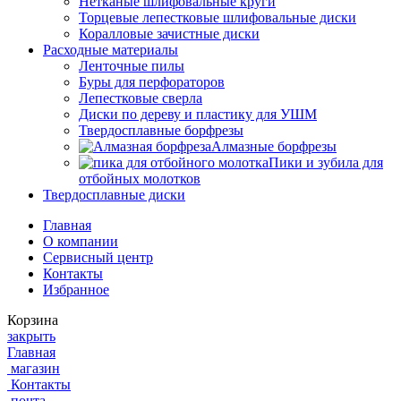
Нетканые шлифовальные круги
Торцевые лепестковые шлифовальные диски
Коралловые зачистные диски
Расходные материалы
Ленточные пилы
Буры для перфораторов
Лепестковые сверла
Диски по дереву и пластику для УШМ
Твердосплавные борфрезы
Алмазные борфрезы
Пики и зубила для
отбойных молотков
Твердосплавные диски
Главная
О компании
Сервисный центр
Контакты
Избранное
Корзина
закрыть
Главная
магазин
Контакты
почта