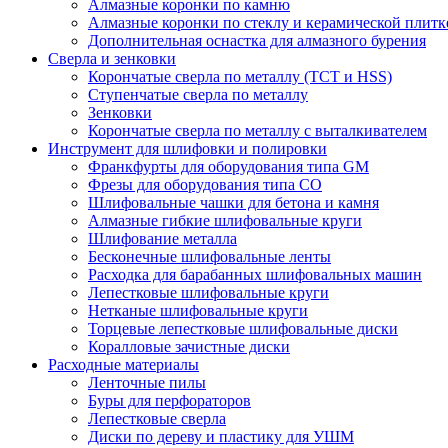
Алмазные коронки по камню
Алмазные коронки по стеклу и керамической плитк
Дополнительная оснастка для алмазного бурения
Сверла и зенковки
Корончатые сверла по металлу (TCT и HSS)
Ступенчатые сверла по металлу
Зенковки
Корончатые сверла по металлу c выталкивателем
Инструмент для шлифовки и полировки
Франкфурты для оборудования типа GM
Фрезы для оборудования типа СО
Шлифовальные чашки для бетона и камня
Алмазные гибкие шлифовальные круги
Шлифование металла
Бесконечные шлифовальные ленты
Расходка для барабанных шлифовальных машин
Лепестковые шлифовальные круги
Нетканые шлифовальные круги
Торцевые лепестковые шлифовальные диски
Коралловые зачистные диски
Расходные материалы
Ленточные пилы
Буры для перфораторов
Лепестковые сверла
Диски по дереву и пластику для УШМ