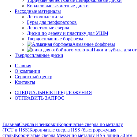
Торцевые лепестковые шлифовальные диски
Коралловые зачистные диски
Расходные материалы
Ленточные пилы
Буры для перфораторов
Лепестковые сверла
Диски по дереву и пластику для УШМ
Твердосплавные борфрезы
Алмазные борфрезы
Пики и зубила для о
Твердосплавные диски
Главная
О компании
Сервисный центр
Контакты
СПЕЦИАЛЬНЫЕ ПРЕДЛОЖЕНИЯ
ОТПРАВИТЬ ЗАПРОС
Click to enlarge
Главная
Сверла и зенковки
Корончатые сверла по металлу
(TCT и HSS)
Корончатые сверла HSS (быстрорежущая
сталь)
Корончатые сверла Messer по металлу HSS длина 30 мм