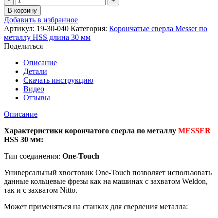
товара
В корзину
Корончатое
Добавить в избранное
сверло
Артикул:
19-30-040
Категория:
Корончатые сверла Messer по
Messer
металлу HSS длина 30 мм
HSS
Поделиться
по
металлу
Описание
диаметр
Детали
40
Скачать инструкцию
мм/
Видео
длина
Отзывы
30
мм
Описание
Характеристики корончатого сверла по металлу
MESSER
HSS 30 мм:
Тип соединения:
One-Touch
Универсальный хвостовик Оne-Touch позволяет использовать
данные кольцевые фрезы как на машинах с захватом Weldon,
так и с захватом Nitto.
Может применяться на станках для сверления металла: