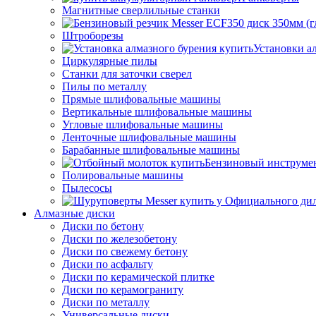
Магнитные сверлильные станки
Штроборезы
Установки а
Циркулярные пилы
Станки для заточки сверел
Пилы по металлу
Прямые шлифовальные машины
Вертикальные шлифовальные машины
Угловые шлифовальные машины
Ленточные шлифовальные машины
Барабанные шлифовальные машины
Бензиновый инструме
Полировальные машины
Пылесосы
Алмазные диски
Диски по бетону
Диски по железобетону
Диски по свежему бетону
Диски по асфальту
Диски по керамической плитке
Диски по керамограниту
Диски по металлу
Универсальные диски