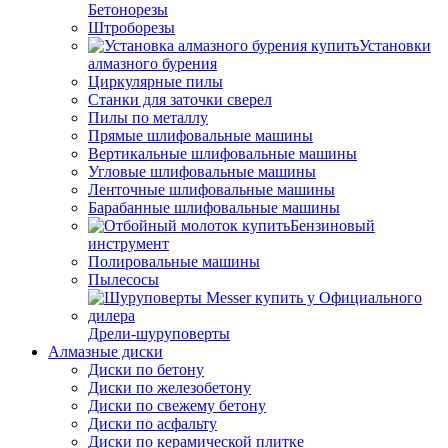
Бетонорезы
Штроборезы
Установки
алмазного бурения
Циркулярные пилы
Станки для заточки сверел
Пилы по металлу
Прямые шлифовальные машины
Вертикальные шлифовальные машины
Угловые шлифовальные машины
Ленточные шлифовальные машины
Барабанные шлифовальные машины
Бензиновый
инструмент
Полировальные машины
Пылесосы
Дрели-шуруповерты
Алмазные диски
Диски по бетону
Диски по железобетону
Диски по свежему бетону
Диски по асфальту
Диски по керамической плитке