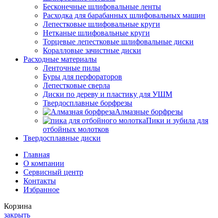
Бесконечные шлифовальные ленты
Расходка для барабанных шлифовальных машин
Лепестковые шлифовальные круги
Нетканые шлифовальные круги
Торцевые лепестковые шлифовальные диски
Коралловые зачистные диски
Расходные материалы
Ленточные пилы
Буры для перфораторов
Лепестковые сверла
Диски по дереву и пластику для УШМ
Твердосплавные борфрезы
Алмазные борфрезы
Пики и зубила для
отбойных молотков
Твердосплавные диски
Главная
О компании
Сервисный центр
Контакты
Избранное
Корзина
закрыть