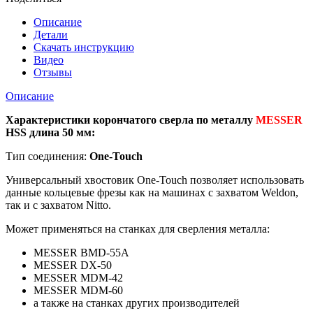
по
металлу
Описание
диаметр
Детали
38
Скачать инструкцию
мм/
Видео
длина
Отзывы
50
мм
Описание
Характеристики корончатого сверла по металлу
MESSER
HSS длина 50 мм:
Тип соединения:
One-Touch
Универсальный хвостовик Оne-Touch позволяет использовать
данные кольцевые фрезы как на машинах с захватом Weldon,
так и с захватом Nitto.
Может применяться на станках для сверления металла:
MESSER BMD-55A
MESSER DX-50
MESSER MDM-42
MESSER MDM-60
а также на станках других производителей