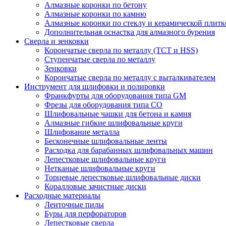
Алмазные коронки по бетону
Алмазные коронки по камню
Алмазные коронки по стеклу и керамической плитк
Дополнительная оснастка для алмазного бурения
Сверла и зенковки
Корончатые сверла по металлу (TCT и HSS)
Ступенчатые сверла по металлу
Зенковки
Корончатые сверла по металлу c выталкивателем
Инструмент для шлифовки и полировки
Франкфурты для оборудования типа GM
Фрезы для оборудования типа СО
Шлифовальные чашки для бетона и камня
Алмазные гибкие шлифовальные круги
Шлифование металла
Бесконечные шлифовальные ленты
Расходка для барабанных шлифовальных машин
Лепестковые шлифовальные круги
Нетканые шлифовальные круги
Торцевые лепестковые шлифовальные диски
Коралловые зачистные диски
Расходные материалы
Ленточные пилы
Буры для перфораторов
Лепестковые сверла