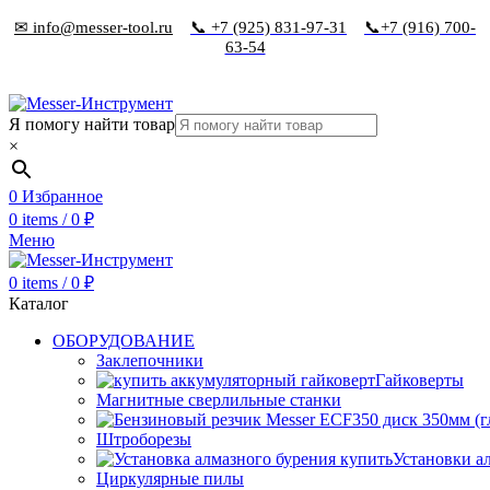
✉ info@messer-tool.ru
📞 +7 (925) 831-97-31
📞+7 (916) 700-
63-54
Я помогу найти товар
×
0
Избранное
0
items
/
0
₽
Меню
0
items
/
0
₽
Каталог
ОБОРУДОВАНИЕ
Заклепочники
Гайковерты
Магнитные сверлильные станки
Штроборезы
Установки а
Циркулярные пилы