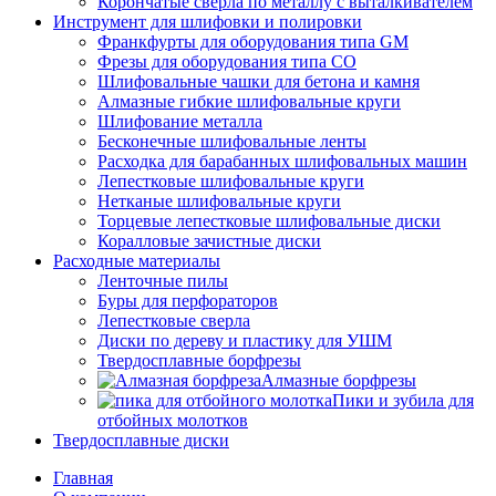
Корончатые сверла по металлу c выталкивателем
Инструмент для шлифовки и полировки
Франкфурты для оборудования типа GM
Фрезы для оборудования типа СО
Шлифовальные чашки для бетона и камня
Алмазные гибкие шлифовальные круги
Шлифование металла
Бесконечные шлифовальные ленты
Расходка для барабанных шлифовальных машин
Лепестковые шлифовальные круги
Нетканые шлифовальные круги
Торцевые лепестковые шлифовальные диски
Коралловые зачистные диски
Расходные материалы
Ленточные пилы
Буры для перфораторов
Лепестковые сверла
Диски по дереву и пластику для УШМ
Твердосплавные борфрезы
Алмазные борфрезы
Пики и зубила для
отбойных молотков
Твердосплавные диски
Главная