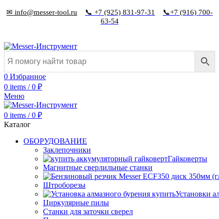
✉ info@messer-tool.ru
📞 +7 (925) 831-97-31
📞+7 (916) 700-
63-54
0
Избранное
0
items
/
0
₽
Меню
0
items
/
0
₽
Каталог
ОБОРУДОВАНИЕ
Заклепочники
Гайковерты
Магнитные сверлильные станки
Штроборезы
Установки а
Циркулярные пилы
Станки для заточки сверел