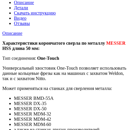
металлу
Описание
диаметр
Детали
31
Скачать инструкцию
мм/
Видео
длина
Отзывы
50
мм
Описание
Характеристики корончатого сверла по металлу
MESSER
HSS длина 50 мм:
Тип соединения:
One-Touch
Универсальный хвостовик Оne-Touch позволяет использовать
данные кольцевые фрезы как на машинах с захватом Weldon,
так и с захватом Nitto.
Может применяться на станках для сверления металла:
MESSER BMD-55A
MESSER DX-35
MESSER DX-50
MESSER MDM-32
MESSER MDM-42
MESSER MDM-60
а также на станках других производителей