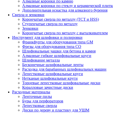
Алмазные коронки по камню
Алмазные коронки по стеклу и керамической плитк
Дополнительная оснастка для алмазного бурения
Сверла и зенковки
Корончатые сверла по металлу (TCT и HSS)
Ступенчатые сверла по металлу
Зенковки
Корончатые сверла по металлу c выталкивателем
Инструмент для шлифовки и полировки
Франкфурты для оборудования типа GM
Фрезы для оборудования типа СО
Шлифовальные чашки для бетона и камня
Алмазные гибкие шлифовальные круги
Шлифование металла
Бесконечные шлифовальные ленты
Расходка для барабанных шлифовальных машин
Лепестковые шлифовальные круги
Нетканые шлифовальные круги
Торцевые лепестковые шлифовальные диски
Коралловые зачистные диски
Расходные материалы
Ленточные пилы
Буры для перфораторов
Лепестковые сверла
Диски по дереву и пластику для УШМ