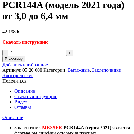
PCR144A (модель 2021 года)
от 3,0 до 6,4 мм
42 198
₽
Скачать инструкцию
Количество
товара
В корзину
Электрический
Добавить в избранное
вытяжной
Артикул:
05-20-008
Категории:
Вытяжные
,
Заклепочники
,
заклепочник
Электрические
MESSER
Поделиться
PCR144A
(модель
Описание
2021
Скачать инструкцию
года)
Видео
от
Отзывы
3,0
до
Описание
6,4
мм
Заклепочник
MESSER
PCR144A (серия 2021)
является
флагманом линейки сетевых вытяжных