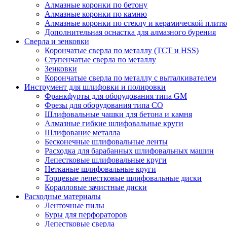
Алмазные коронки по бетону
Алмазные коронки по камню
Алмазные коронки по стеклу и керамической плитк
Дополнительная оснастка для алмазного бурения
Сверла и зенковки
Корончатые сверла по металлу (TCT и HSS)
Ступенчатые сверла по металлу
Зенковки
Корончатые сверла по металлу c выталкивателем
Инструмент для шлифовки и полировки
Франкфурты для оборудования типа GM
Фрезы для оборудования типа СО
Шлифовальные чашки для бетона и камня
Алмазные гибкие шлифовальные круги
Шлифование металла
Бесконечные шлифовальные ленты
Расходка для барабанных шлифовальных машин
Лепестковые шлифовальные круги
Нетканые шлифовальные круги
Торцевые лепестковые шлифовальные диски
Коралловые зачистные диски
Расходные материалы
Ленточные пилы
Буры для перфораторов
Лепестковые сверла