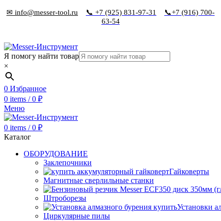
✉ info@messer-tool.ru
📞 +7 (925) 831-97-31
📞+7 (916) 700-
63-54
Я помогу найти товар
×
0
Избранное
0
items
/
0
₽
Меню
0
items
/
0
₽
Каталог
ОБОРУДОВАНИЕ
Заклепочники
Гайковерты
Магнитные сверлильные станки
Штроборезы
Установки а
Циркулярные пилы