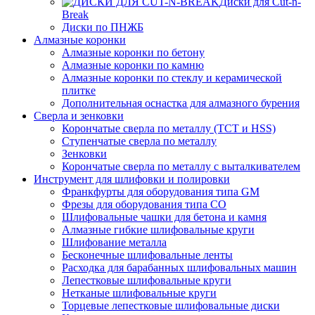
Диски для Cut-n-
Break
Диски по ПНЖБ
Алмазные коронки
Алмазные коронки по бетону
Алмазные коронки по камню
Алмазные коронки по стеклу и керамической
плитке
Дополнительная оснастка для алмазного бурения
Сверла и зенковки
Корончатые сверла по металлу (TCT и HSS)
Ступенчатые сверла по металлу
Зенковки
Корончатые сверла по металлу c выталкивателем
Инструмент для шлифовки и полировки
Франкфурты для оборудования типа GM
Фрезы для оборудования типа СО
Шлифовальные чашки для бетона и камня
Алмазные гибкие шлифовальные круги
Шлифование металла
Бесконечные шлифовальные ленты
Расходка для барабанных шлифовальных машин
Лепестковые шлифовальные круги
Нетканые шлифовальные круги
Торцевые лепестковые шлифовальные диски