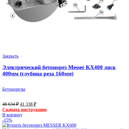
Закрыть
Электрический бетонорез Messer KX400 диск
400мм (глубина реза 160мм)
Бетонорезы
Первоначальная
Текущая
48 634
₽
41 338
₽
цена
цена:
Скачать инструкцию
составляла
41
В корзину
48
338 ₽.
-15%
634 ₽.