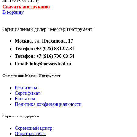
40 932
₽
34 792
₽
цена
цена:
Скачать инструкцию
составляла
34
В корзину
40
792 ₽.
932 ₽.
Официальный дилер "Мессер-Инструмент"
Москва, ул. Плеханова, 17
Телефон: +7 (925) 831-97-31
Телефон: +7 (916) 700-63-54
Email: info@messer-tool.ru
О компании Messer-Инструмент
Реквизиты
Сертификат
Контакты
Политика конфиденциальности
Сервис и поддержка
Сервисный центр
Обратная связь