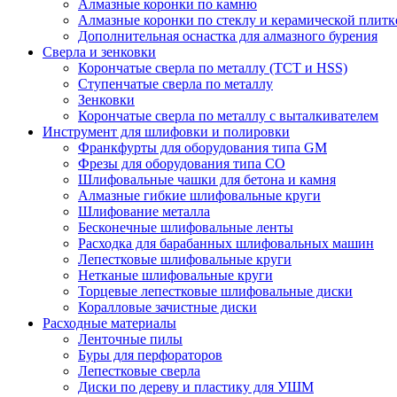
Алмазные коронки по камню
Алмазные коронки по стеклу и керамической плитк
Дополнительная оснастка для алмазного бурения
Сверла и зенковки
Корончатые сверла по металлу (TCT и HSS)
Ступенчатые сверла по металлу
Зенковки
Корончатые сверла по металлу c выталкивателем
Инструмент для шлифовки и полировки
Франкфурты для оборудования типа GM
Фрезы для оборудования типа СО
Шлифовальные чашки для бетона и камня
Алмазные гибкие шлифовальные круги
Шлифование металла
Бесконечные шлифовальные ленты
Расходка для барабанных шлифовальных машин
Лепестковые шлифовальные круги
Нетканые шлифовальные круги
Торцевые лепестковые шлифовальные диски
Коралловые зачистные диски
Расходные материалы
Ленточные пилы
Буры для перфораторов
Лепестковые сверла
Диски по дереву и пластику для УШМ