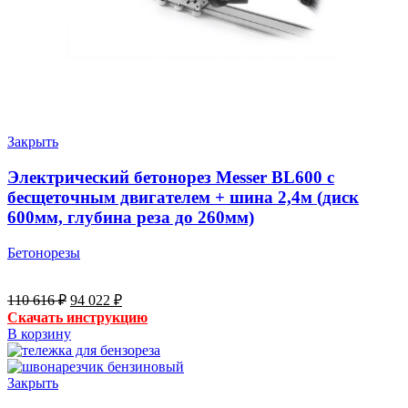
Закрыть
Электрический бетонорез Messer BL600 с
бесщеточным двигателем + шина 2,4м (диск
600мм, глубина реза до 260мм)
Бетонорезы
Первоначальная
Текущая
110 616
₽
94 022
₽
цена
цена:
Скачать инструкцию
составляла
94
В корзину
110
022 ₽.
616 ₽.
Закрыть