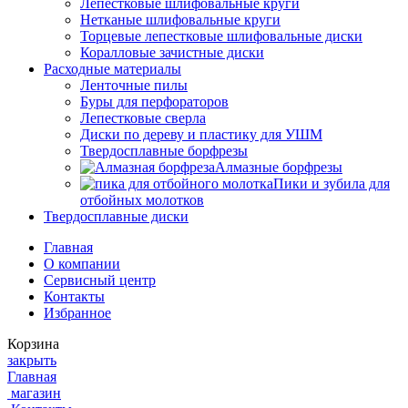
Лепестковые шлифовальные круги
Нетканые шлифовальные круги
Торцевые лепестковые шлифовальные диски
Коралловые зачистные диски
Расходные материалы
Ленточные пилы
Буры для перфораторов
Лепестковые сверла
Диски по дереву и пластику для УШМ
Твердосплавные борфрезы
Алмазные борфрезы
Пики и зубила для
отбойных молотков
Твердосплавные диски
Главная
О компании
Сервисный центр
Контакты
Избранное
Корзина
закрыть
Главная
магазин