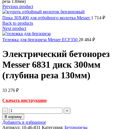
реза 130мм)
Previous product
Пика 30X400 для отбойного молотка Messer
1 714
₽
Back to products
Next product
Тележка для бензореза Messer ECF350
28 484
₽
Электрический бетонорез
Messer 6831 диск 300мм
(глубина реза 130мм)
33 276
₽
Скачать инструкцию
Количество
товара
В корзину
Электрический
Добавить в избранное
бетонорез
Артикул:
10-46-831
Категория:
Бетонорезы