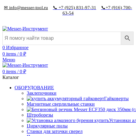
✉ info@messer-tool.ru
📞 +7 (925) 831-97-31
📞+7 (916) 700-
63-54
0
Избранное
0
items
/
0
₽
Меню
0
items
/
0
₽
Каталог
ОБОРУДОВАНИЕ
Заклепочники
Гайковерты
Магнитные сверлильные станки
Штроборезы
Установки а
Циркулярные пилы
Станки для заточки сверел