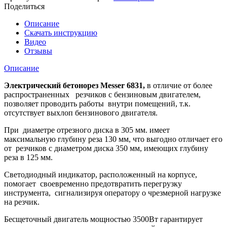
Messer
Поделиться
6831
диск
Описание
300мм
Скачать инструкцию
(глубина
Видео
реза
Отзывы
130мм)
Описание
Электрический бетонорез Messer 6831,
в отличие от более
распространенных резчиков с бензиновым двигателем,
позволяет проводить работы внутри помещений, т.к.
отсутствует выхлоп бензинового двигателя.
При диаметре отрезного диска в 305 мм. имеет
максимальную глубину реза 130 мм, что выгодно отличает его
от резчиков с диаметром диска 350 мм, имеющих глубину
реза в 125 мм.
Светодиодный индикатор, расположенный на корпусе,
помогает своевременно предотвратить перегрузку
инструмента, сигнализируя оператору о чрезмерной нагрузке
на резчик.
Бесщеточный двигатель мощностью 3500Вт гарантирует