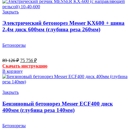
Закрыть
Электрический бетонорез Messer KX600 + шина
2,4м диск 600мм (глубина реза 260мм)
Бетонорезы
Первоначальная
Текущая
89 126
₽
75 756
₽
цена
цена:
Скачать инструкцию
составляла
75
В корзину
89
756 ₽.
126 ₽.
Закрыть
Бензиновый бетонорез Messer ECF400 диск
400мм (глубина реза 140мм)
Бетонорезы