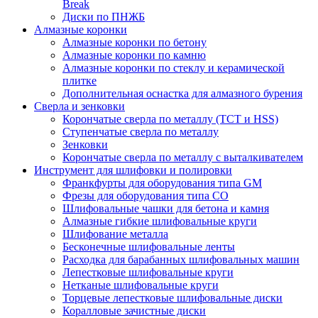
Break
Диски по ПНЖБ
Алмазные коронки
Алмазные коронки по бетону
Алмазные коронки по камню
Алмазные коронки по стеклу и керамической
плитке
Дополнительная оснастка для алмазного бурения
Сверла и зенковки
Корончатые сверла по металлу (TCT и HSS)
Ступенчатые сверла по металлу
Зенковки
Корончатые сверла по металлу c выталкивателем
Инструмент для шлифовки и полировки
Франкфурты для оборудования типа GM
Фрезы для оборудования типа СО
Шлифовальные чашки для бетона и камня
Алмазные гибкие шлифовальные круги
Шлифование металла
Бесконечные шлифовальные ленты
Расходка для барабанных шлифовальных машин
Лепестковые шлифовальные круги
Нетканые шлифовальные круги
Торцевые лепестковые шлифовальные диски
Коралловые зачистные диски