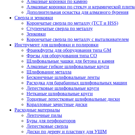
Алмазные коронки по камню
Алмазные коронки по стеклу и керамической плитк
Дополнительная оснастка для алмазного бурения
Сверла и зенковки
Корончатые сверла по металлу (TCT и HSS)
Ступенчатые сверла по металлу
Зенковки
Корончатые сверла по металлу c выталкивателем
Инструмент для шлифовки и полировки
Франкфурты для оборудования типа GM
Фрезы для оборудования типа СО
Шлифовальные чашки для бетона и камня
Алмазные гибкие шлифовальные круги
Шлифование металла
Бесконечные шлифовальные ленты
Расходка для барабанных шлифовальных машин
Лепестковые шлифовальные круги
Нетканые шлифовальные круги
Торцевые лепестковые шлифовальные диски
Коралловые зачистные диски
Расходные материалы
Ленточные пилы
Буры для перфораторов
Лепестковые сверла
Диски по дереву и пластику для УШМ