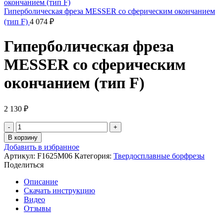
Гиперболическая фреза MESSER со сферическим окончанием
(тип F)
4 074
₽
Гиперболическая фреза
MESSER со сферическим
окончанием (тип F)
2 130
₽
Количество
товара
В корзину
Гиперболическая
Добавить в избранное
фреза
Артикул:
F1625M06
Категория:
Твердосплавные борфрезы
MESSER
Поделиться
со
сферическим
Описание
окончанием
Скачать инструкцию
(тип
Видео
F)
Отзывы