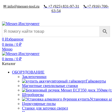
✉ info@messer-tool.ru
📞 +7 (925) 831-97-31
📞+7 (916) 700-
63-54
0
Избранное
0
items
/
0
₽
Меню
0
items
/
0
₽
Каталог
ОБОРУДОВАНИЕ
Заклепочники
Гайковерты
Магнитные сверлильные станки
Штроборезы
Установки а
Циркулярные пилы
Станки для заточки сверел