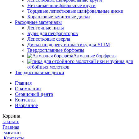
Нетканые шлифовальные круги
Торцевые лепестковые шлифовальные диски
Коралловые зачистные диски
Расходные материалы
Ленточные пилы
Буры для перфораторов
Лепестковые сверла
Диски по дереву и пластику для УШМ
Твердосплавные борфрезы
Алмазные борфрезы
Пики и зубила для
отбойных молотков
Твердосплавные диски
Главная
О компании
Сервисный центр
Контакты
Избранное
Корзина
закрыть
Главная
магазин
Контакты