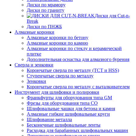
Диски по мрамору
Диски по граниту
Диски для Cut-n-
Break
Диски по ПНЖБ
Алмазные коронки
Алмазные коронки по бетону
Алмазные коронки по камню
Алмазные коронки по стеклу и керамической
плитке
Дополнительная оснастка для алмазного бурения
Сверла и зенковки
Корончатые сверла по металлу (TCT и HSS)
Ступенчатые сверла по металлу
Зенковки
Корончатые сверла по металлу c выталкивателем
Инструмент для шлифовки и полировки
Франкфурты для оборудования типа GM
Фрезы для оборудования типа СО
Шлифовальные чашки для бетона и камня
Алмазные гибкие шлифовальные круги
Шлифование металла
Бесконечные шлифовальные ленты
Расходка для барабанных шлифовальных машин
Лепестковые шлифовальные круги