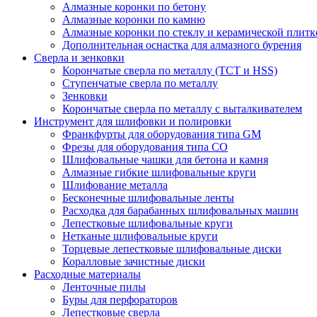
Алмазные коронки по бетону
Алмазные коронки по камню
Алмазные коронки по стеклу и керамической плитк
Дополнительная оснастка для алмазного бурения
Сверла и зенковки
Корончатые сверла по металлу (TCT и HSS)
Ступенчатые сверла по металлу
Зенковки
Корончатые сверла по металлу c выталкивателем
Инструмент для шлифовки и полировки
Франкфурты для оборудования типа GM
Фрезы для оборудования типа СО
Шлифовальные чашки для бетона и камня
Алмазные гибкие шлифовальные круги
Шлифование металла
Бесконечные шлифовальные ленты
Расходка для барабанных шлифовальных машин
Лепестковые шлифовальные круги
Нетканые шлифовальные круги
Торцевые лепестковые шлифовальные диски
Коралловые зачистные диски
Расходные материалы
Ленточные пилы
Буры для перфораторов
Лепестковые сверла