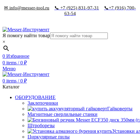
✉ info@messer-tool.ru
📞 +7 (925) 831-97-31
📞+7 (916) 700-
63-54
Я помогу найти товар
×
0
Избранное
0
items
/
0
₽
Меню
0
items
/
0
₽
Каталог
ОБОРУДОВАНИЕ
Заклепочники
Гайковерты
Магнитные сверлильные станки
Штроборезы
Установки а
Циркулярные пилы