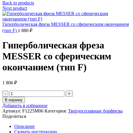
Back to products
Next product
Гиперболическая фреза MESSER со сферическим окончанием
(тип F)
1 880
₽
Гиперболическая фреза
MESSER со сферическим
окончанием (тип F)
1 806
₽
Количество
товара
В корзину
Гиперболическая
Добавить в избранное
фреза
Артикул:
F1225M06
Категория:
Твердосплавные борфрезы
MESSER
Поделиться
со
сферическим
Описание
окончанием
Скачать инструкцию