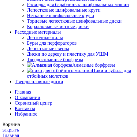
Расходка для барабанных шлифовальных машин
Лепестковые шлифовальные круги
Нетканые шлифовальные круги
Торцевые лепестковые шлифовальные диски
Коралловые зачистные диски
Расходные материалы
Ленточные пилы
Буры для перфораторов
Лепестковые сверла
Диски по дереву и пластику для УШМ
Твердосплавные борфрезы
Алмазные борфрезы
Пики и зубила для
отбойных молотков
Твердосплавные диски
Главная
О компании
Сервисный центр
Контакты
Избранное
Корзина
закрыть
Главная