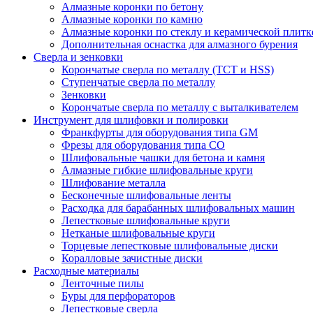
Алмазные коронки по бетону
Алмазные коронки по камню
Алмазные коронки по стеклу и керамической плитк
Дополнительная оснастка для алмазного бурения
Сверла и зенковки
Корончатые сверла по металлу (TCT и HSS)
Ступенчатые сверла по металлу
Зенковки
Корончатые сверла по металлу c выталкивателем
Инструмент для шлифовки и полировки
Франкфурты для оборудования типа GM
Фрезы для оборудования типа СО
Шлифовальные чашки для бетона и камня
Алмазные гибкие шлифовальные круги
Шлифование металла
Бесконечные шлифовальные ленты
Расходка для барабанных шлифовальных машин
Лепестковые шлифовальные круги
Нетканые шлифовальные круги
Торцевые лепестковые шлифовальные диски
Коралловые зачистные диски
Расходные материалы
Ленточные пилы
Буры для перфораторов
Лепестковые сверла