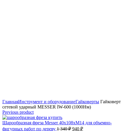
Click to enlarge
Главная
Инструмент и оборудование
Гайковерты
Гайковерт
сетевой ударный MESSER IW-600 (1000Нм)
Previous product
Шарообразная фреза Messer 40х108хМ14 для объемно-
Первоначальная
Текущая
фигурных работ по дереву
1 340
₽
940
₽