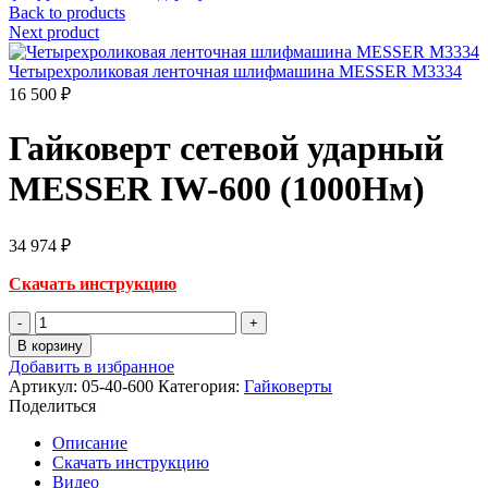
цена
цена:
Back to products
составляла
940 ₽.
Next product
1
340 ₽.
Четырехроликовая ленточная шлифмашина MESSER M3334
16 500
₽
Гайковерт сетевой ударный
MESSER IW-600 (1000Нм)
34 974
₽
Скачать инструкцию
Количество
товара
В корзину
Гайковерт
Добавить в избранное
сетевой
Артикул:
05-40-600
Категория:
Гайковерты
ударный
Поделиться
MESSER
IW-
Описание
600
Скачать инструкцию
(1000Нм)
Видео