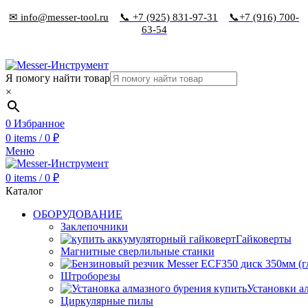
✉ info@messer-tool.ru
📞 +7 (925) 831-97-31
📞+7 (916) 700-
63-54
Я помогу найти товар
×
0
Избранное
0
items
/
0
₽
Меню
0
items
/
0
₽
Каталог
ОБОРУДОВАНИЕ
Заклепочники
Гайковерты
Магнитные сверлильные станки
Штроборезы
Установки а
Циркулярные пилы