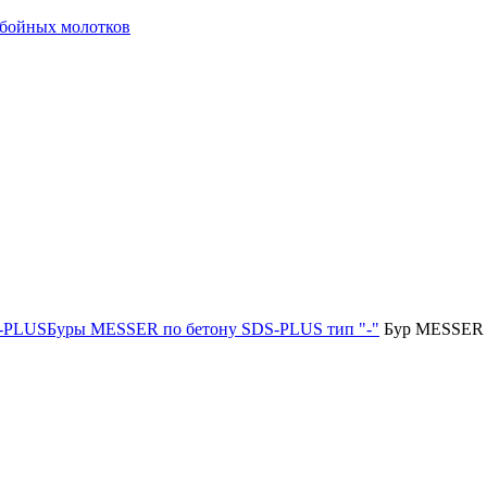
тбойных молотков
-PLUS
Буры MESSER по бетону SDS-PLUS тип "-"
Бур MESSER п