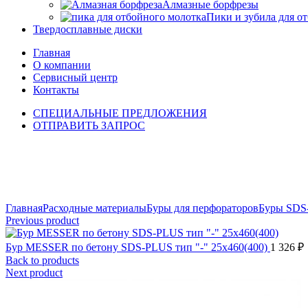
Алмазные борфрезы
Пики и зубила для о
Твердосплавные диски
Главная
О компании
Сервисный центр
Контакты
СПЕЦИАЛЬНЫЕ ПРЕДЛОЖЕНИЯ
ОТПРАВИТЬ ЗАПРОС
Click to enlarge
Главная
Расходные материалы
Буры для перфораторов
Буры SDS
Previous product
Бур MESSER по бетону SDS-PLUS тип "-" 25х460(400)
1 326
₽
Back to products
Next product