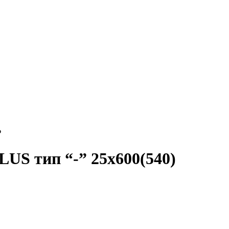
₽
US тип “-” 25х600(540)