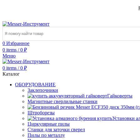
0
Избранное
0
items
/
0
₽
Меню
0
items
/
0
₽
Каталог
ОБОРУДОВАНИЕ
Заклепочники
Гайковерты
Магнитные сверлильные станки
Штроборезы
Установки а
Циркулярные пилы
Станки для заточки сверел
Пилы по металлу