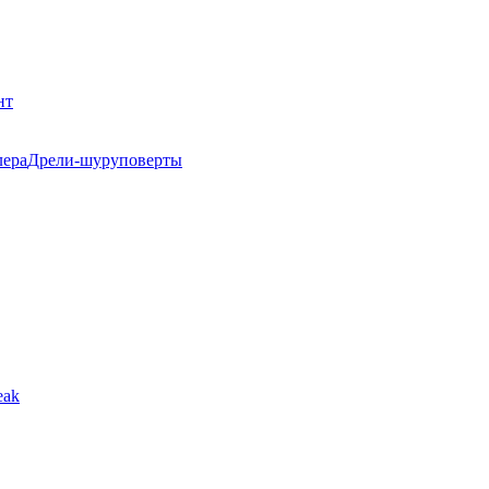
нт
Дрели-шуруповерты
eak