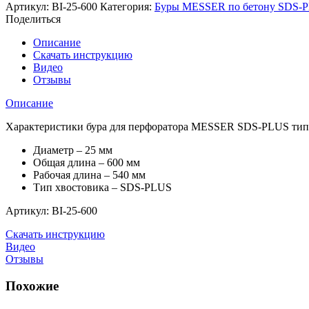
MESSER
Артикул:
BI-25-600
Категория:
Буры MESSER по бетону SDS-P
по
Поделиться
бетону
SDS-
Описание
PLUS
Скачать инструкцию
тип
Видео
"-
Отзывы
"
25х600(540)
Описание
Характеристики бура для перфоратора MESSER SDS-PLUS тип “
Диаметр – 25 мм
Общая длина – 600 мм
Рабочая длина – 540 мм
Тип хвостовика – SDS-PLUS
Артикул: BI-25-600
Скачать инструкцию
Видео
Отзывы
Похожие