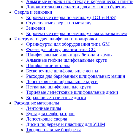
Алмазные коронки по стеклу и керамической плитк
Дополнительная оснастка для алмазного бурения
Сверла и зенковки
Корончатые сверла по металлу (TCT и HSS)
Ступенчатые сверла по металлу
Зенковки
Корончатые сверла по металлу c выталкивателем
Инструмент для шлифовки и полировки
Франкфурты для оборудования типа GM
Фрезы для оборудования типа СО
Шлифовальные чашки для бетона и камня
Алмазные гибкие шлифовальные круги
Шлифование металла
Бесконечные шлифовальные ленты
Расходка для барабанных шлифовальных машин
Лепестковые шлифовальные круги
Нетканые шлифовальные круги
Торцевые лепестковые шлифовальные диски
Коралловые зачистные диски
Расходные материалы
Ленточные пилы
Буры для перфораторов
Лепестковые сверла
Диски по дереву и пластику для УШМ
Твердосплавные борфрезы