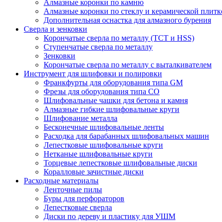
Алмазные коронки по камню
Алмазные коронки по стеклу и керамической плитк
Дополнительная оснастка для алмазного бурения
Сверла и зенковки
Корончатые сверла по металлу (TCT и HSS)
Ступенчатые сверла по металлу
Зенковки
Корончатые сверла по металлу c выталкивателем
Инструмент для шлифовки и полировки
Франкфурты для оборудования типа GM
Фрезы для оборудования типа СО
Шлифовальные чашки для бетона и камня
Алмазные гибкие шлифовальные круги
Шлифование металла
Бесконечные шлифовальные ленты
Расходка для барабанных шлифовальных машин
Лепестковые шлифовальные круги
Нетканые шлифовальные круги
Торцевые лепестковые шлифовальные диски
Коралловые зачистные диски
Расходные материалы
Ленточные пилы
Буры для перфораторов
Лепестковые сверла
Диски по дереву и пластику для УШМ