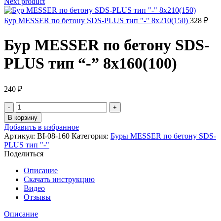
Next product
Бур MESSER по бетону SDS-PLUS тип "-" 8х210(150)
328
₽
Бур MESSER по бетону SDS-
PLUS тип “-” 8х160(100)
240
₽
Количество
товара
В корзину
Бур
Добавить в избранное
MESSER
Артикул:
BI-08-160
Категория:
Буры MESSER по бетону SDS-
по
PLUS тип "-"
бетону
Поделиться
SDS-
PLUS
Описание
тип
Скачать инструкцию
"-
Видео
"
Отзывы
8х160(100)
Описание