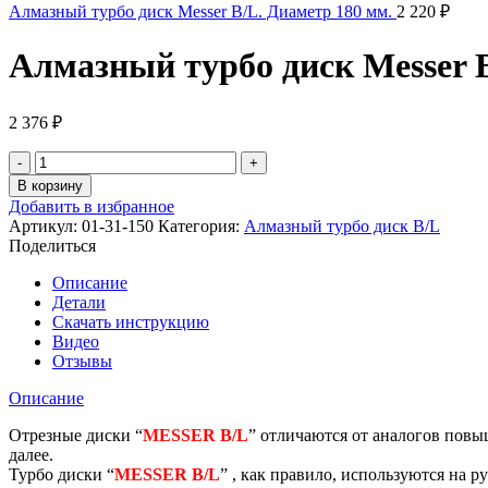
Алмазный турбо диск Messer B/L. Диаметр 180 мм.
2 220
₽
Алмазный турбо диск Messer B
2 376
₽
Количество
товара
В корзину
Алмазный
Добавить в избранное
турбо
Артикул:
01-31-150
Категория:
Алмазный турбо диск B/L
диск
Поделиться
Messer
B/L.
Описание
Диаметр
Детали
150
Скачать инструкцию
мм.
Видео
Отзывы
Описание
Отрезные диски “
MESSER B/L
” отличаются от аналогов повы
далее.
Турбо диски “
MESSER B/L
” , как правило, используются на 