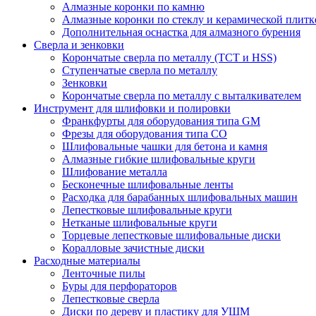
Алмазные коронки по камню
Алмазные коронки по стеклу и керамической плитк
Дополнительная оснастка для алмазного бурения
Сверла и зенковки
Корончатые сверла по металлу (TCT и HSS)
Ступенчатые сверла по металлу
Зенковки
Корончатые сверла по металлу c выталкивателем
Инструмент для шлифовки и полировки
Франкфурты для оборудования типа GM
Фрезы для оборудования типа СО
Шлифовальные чашки для бетона и камня
Алмазные гибкие шлифовальные круги
Шлифование металла
Бесконечные шлифовальные ленты
Расходка для барабанных шлифовальных машин
Лепестковые шлифовальные круги
Нетканые шлифовальные круги
Торцевые лепестковые шлифовальные диски
Коралловые зачистные диски
Расходные материалы
Ленточные пилы
Буры для перфораторов
Лепестковые сверла
Диски по дереву и пластику для УШМ