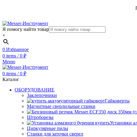
Я помогу найти товар
×
0
Избранное
0
items
/
0
₽
Меню
0
items
/
0
₽
Каталог
ОБОРУДОВАНИЕ
Заклепочники
Гайковерты
Магнитные сверлильные станки
Штроборезы
Установки а
Циркулярные пилы
Станки для заточки сверел