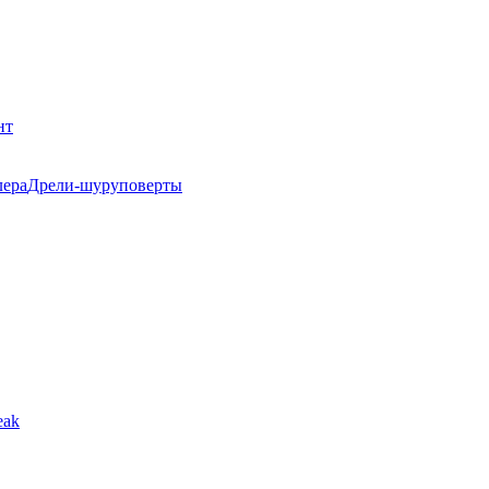
нт
Дрели-шуруповерты
eak