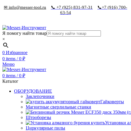
✉ info@messer-tool.ru
📞 +7 (925) 831-97-31
📞+7 (916) 700-
63-54
Я помогу найти товар
×
0
Избранное
0
items
/
0
₽
Меню
0
items
/
0
₽
Каталог
ОБОРУДОВАНИЕ
Заклепочники
Гайковерты
Магнитные сверлильные станки
Штроборезы
Установки а
Циркулярные пилы