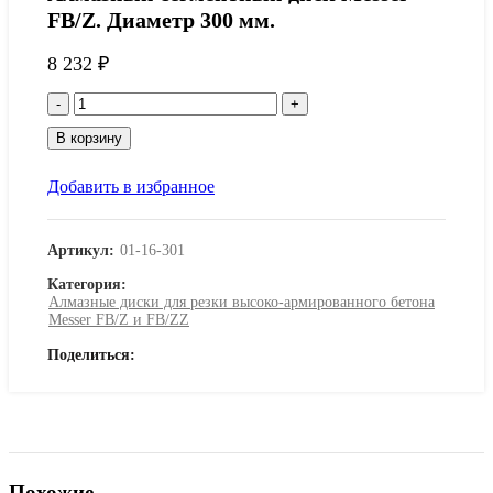
FB/Z. Диаметр 300 мм.
8 232
₽
Количество
товара
В корзину
Алмазный
сегментный
диск
Добавить в избранное
Messer
FB/Z.
Диаметр
Артикул:
01-16-301
300
мм.
Категория:
Алмазные диски для резки высоко-армированного бетона
Messer FB/Z и FB/ZZ
Поделиться
Похожие