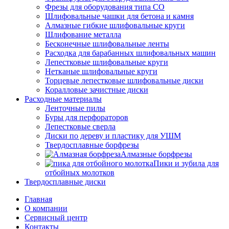
Фрезы для оборудования типа СО
Шлифовальные чашки для бетона и камня
Алмазные гибкие шлифовальные круги
Шлифование металла
Бесконечные шлифовальные ленты
Расходка для барабанных шлифовальных машин
Лепестковые шлифовальные круги
Нетканые шлифовальные круги
Торцевые лепестковые шлифовальные диски
Коралловые зачистные диски
Расходные материалы
Ленточные пилы
Буры для перфораторов
Лепестковые сверла
Диски по дереву и пластику для УШМ
Твердосплавные борфрезы
Алмазные борфрезы
Пики и зубила для
отбойных молотков
Твердосплавные диски
Главная
О компании
Сервисный центр
Контакты