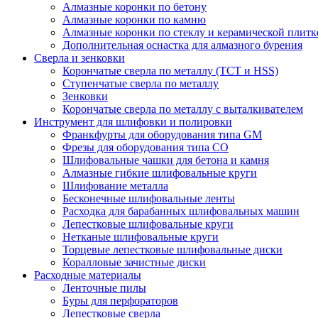
Алмазные коронки по бетону
Алмазные коронки по камню
Алмазные коронки по стеклу и керамической плитк
Дополнительная оснастка для алмазного бурения
Сверла и зенковки
Корончатые сверла по металлу (TCT и HSS)
Ступенчатые сверла по металлу
Зенковки
Корончатые сверла по металлу c выталкивателем
Инструмент для шлифовки и полировки
Франкфурты для оборудования типа GM
Фрезы для оборудования типа СО
Шлифовальные чашки для бетона и камня
Алмазные гибкие шлифовальные круги
Шлифование металла
Бесконечные шлифовальные ленты
Расходка для барабанных шлифовальных машин
Лепестковые шлифовальные круги
Нетканые шлифовальные круги
Торцевые лепестковые шлифовальные диски
Коралловые зачистные диски
Расходные материалы
Ленточные пилы
Буры для перфораторов
Лепестковые сверла