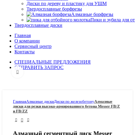
Диски по дереву и пластику для УШМ
Твердосплавные борфрезы
Алмазные борфрезы
Пики и зубила для о
Твердосплавные диски
Главная
О компании
Сервисный центр
Контакты
СПЕЦИАЛЬНЫЕ ПРЕДЛОЖЕНИЯ
ОТПРАВИТЬ ЗАПРОС
Click to enlarge
Главная
Алмазные диски
Диски по железобетону
Алмазные
диски для резки высоко-армированного бетона Messer FB/Z
и FB/ZZ
Алмазный сегментный диск Messer