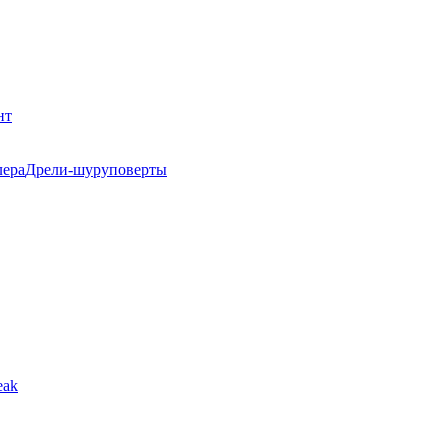
нт
Дрели-шуруповерты
eak