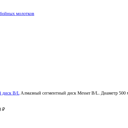
тбойных молотков
 диск B/L
Алмазный сегментный диск Messer B/L. Диаметр 500 
8
₽