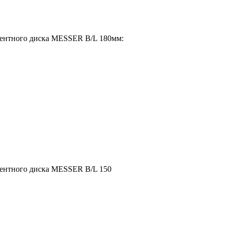
гментного диска MESSER B/L 180мм:
гментного диска MESSER B/L 150