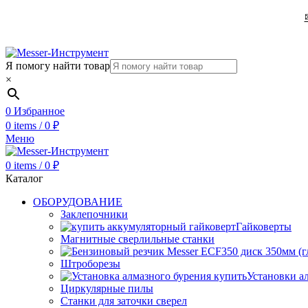
Я помогу найти товар
×
0
Избранное
0
items
/
0
₽
Меню
0
items
/
0
₽
Каталог
ОБОРУДОВАНИЕ
Заклепочники
Гайковерты
Магнитные сверлильные станки
Штроборезы
Установки а
Циркулярные пилы
Станки для заточки сверел