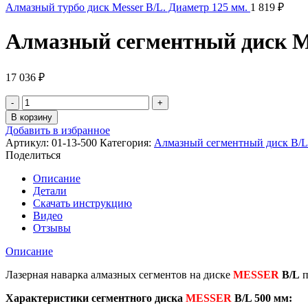
Алмазный турбо диск Messer B/L. Диаметр 125 мм.
1 819
₽
Алмазный сегментный диск Me
17 036
₽
Количество
товара
В корзину
Алмазный
Добавить в избранное
сегментный
Артикул:
01-13-500
Категория:
Алмазный сегментный диск B/L
диск
Поделиться
Messer
B/L.
Описание
Диаметр
Детали
500
Скачать инструкцию
мм.
Видео
Отзывы
Описание
Лазерная наварка алмазных сегментов на диске
MESSER
B/L
п
Характеристики сегментного диска
MESSER
B/L 500 мм: