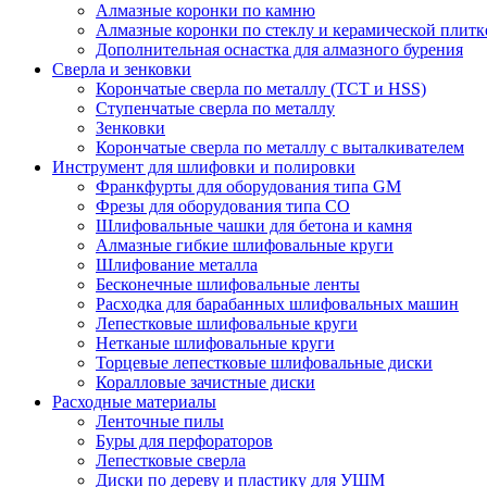
Алмазные коронки по камню
Алмазные коронки по стеклу и керамической плитк
Дополнительная оснастка для алмазного бурения
Сверла и зенковки
Корончатые сверла по металлу (TCT и HSS)
Ступенчатые сверла по металлу
Зенковки
Корончатые сверла по металлу c выталкивателем
Инструмент для шлифовки и полировки
Франкфурты для оборудования типа GM
Фрезы для оборудования типа СО
Шлифовальные чашки для бетона и камня
Алмазные гибкие шлифовальные круги
Шлифование металла
Бесконечные шлифовальные ленты
Расходка для барабанных шлифовальных машин
Лепестковые шлифовальные круги
Нетканые шлифовальные круги
Торцевые лепестковые шлифовальные диски
Коралловые зачистные диски
Расходные материалы
Ленточные пилы
Буры для перфораторов
Лепестковые сверла
Диски по дереву и пластику для УШМ