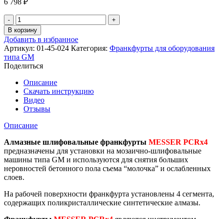
6 798
₽
Количество
товара
В корзину
Алмазный
Добавить в избранное
франкфурт
Артикул:
01-45-024
Категория:
Франкфурты для оборудования
MESSER
типа GM
PCDх4
Поделиться
для
мозаично-
Описание
шлифовальных
Скачать инструкцию
машин
Видео
Отзывы
Описание
Алмазные шлифовальные франкфурты
MESSER PCRх4
предназначены для установки на мозаично-шлифовальные
машины типа GM и используются для снятия больших
неровностей бетонного пола съема “молочка” и ослабленных
слоев.
На рабочей поверхности франкфурта установлены 4 сегмента,
содержащих поликристаллические синтетические алмазы.