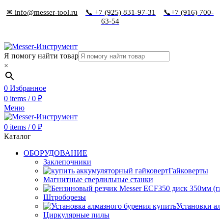
✉ info@messer-tool.ru
📞 +7 (925) 831-97-31
📞+7 (916) 700-
63-54
Я помогу найти товар
×
0
Избранное
0
items
/
0
₽
Меню
0
items
/
0
₽
Каталог
ОБОРУДОВАНИЕ
Заклепочники
Гайковерты
Магнитные сверлильные станки
Штроборезы
Установки а
Циркулярные пилы