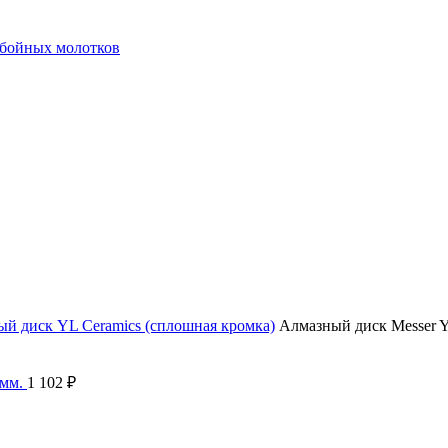
тбойных молотков
й диск YL Ceramics (сплошная кромка)
Алмазный диск Messer Ye
 мм.
1 102
₽