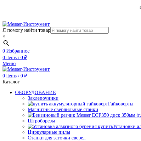
Я помогу найти товар
×
0
Избранное
0
items
/
0
₽
Меню
0
items
/
0
₽
Каталог
ОБОРУДОВАНИЕ
Заклепочники
Гайковерты
Магнитные сверлильные станки
Штроборезы
Установки а
Циркулярные пилы
Станки для заточки сверел