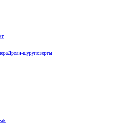
нт
Дрели-шуруповерты
eak