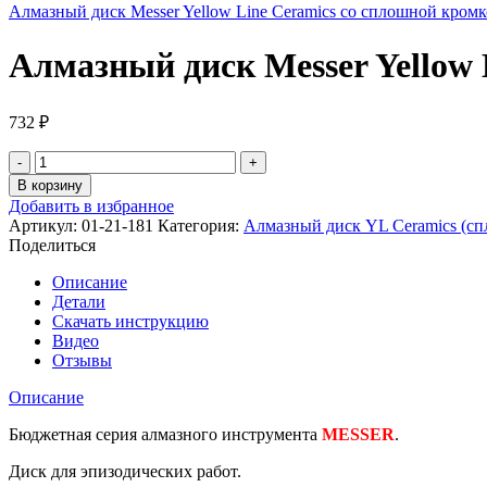
Алмазный диск Messer Yellow Line Ceramics со сплошной кром
Алмазный диск Messer Yellow 
732
₽
Количество
товара
В корзину
Алмазный
Добавить в избранное
диск
Артикул:
01-21-181
Категория:
Алмазный диск YL Ceramics (сп
Messer
Поделиться
Yellow
Line
Описание
Ceramics
Детали
со
Скачать инструкцию
сплошной
Видео
кромкой.
Отзывы
Диаметр
180
Описание
мм.
Бюджетная серия алмазного инструмента
MESSER
.
Диск для эпизодических работ.