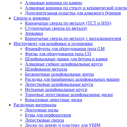
Алмазные коронки по камню
Алмазные коронки по стеклу и керамической плитк
Дополнительная оснастка для алмазного бурения
Сверла и зенковки
Корончатые сверла по металлу (TCT и HSS)
Ступенчатые сверла по металлу
Зенковки
Корончатые сверла по металлу c выталкивателем
Инструмент для шлифовки и полировки
Франкфурты для оборудования типа GM
Фрезы для оборудования типа СО
Шлифовальные чашки для бетона и камня
Алмазные гибкие шлифовальные круги
Шлифование металла
Бесконечные шлифовальные ленты
Расходка для барабанных шлифовальных машин
Лепестковые шлифовальные круги
Нетканые шлифовальные круги
Торцевые лепестковые шлифовальные диски
Коралловые зачистные диски
Расходные материалы
Ленточные пилы
Буры для перфораторов
Лепестковые сверла
Диски по дереву и пластику для УШМ