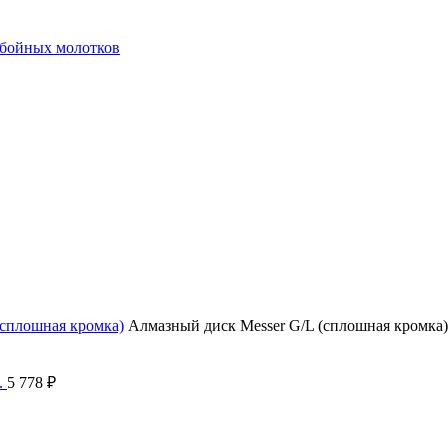
тбойных молотков
(сплошная кромка)
Алмазный диск Messer G/L (сплошная кромка)
.
5 778
₽