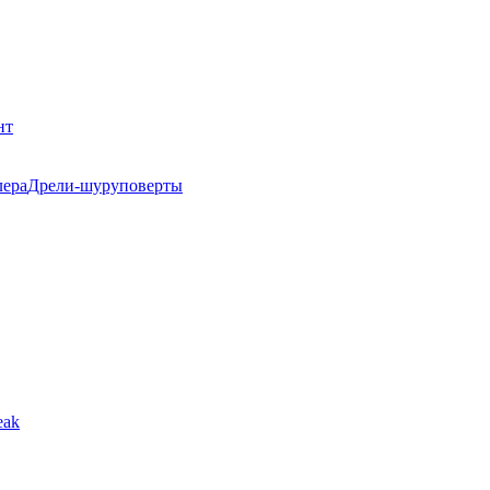
нт
Дрели-шуруповерты
eak