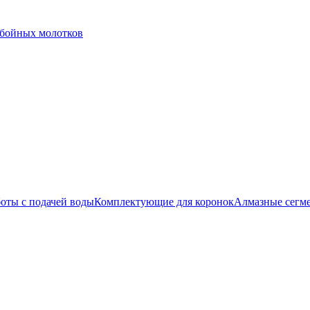
тбойных молотков
боты с подачей воды
Комплектующие для коронок
Алмазные сегм