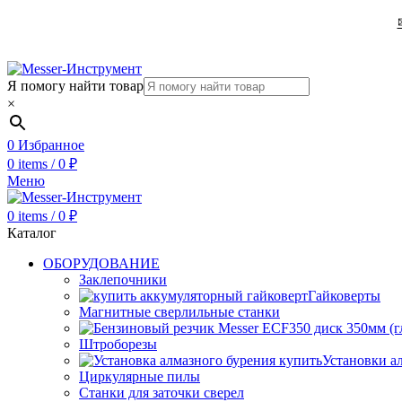
Я помогу найти товар
×
0
Избранное
0
items
/
0
₽
Меню
0
items
/
0
₽
Каталог
ОБОРУДОВАНИЕ
Заклепочники
Гайковерты
Магнитные сверлильные станки
Штроборезы
Установки а
Циркулярные пилы
Станки для заточки сверел