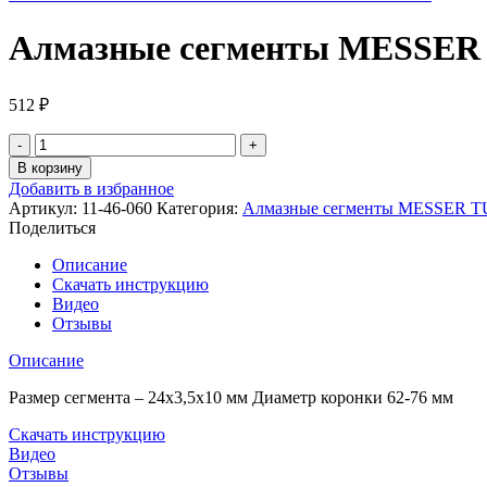
Алмазные сегменты MESSER
512
₽
Количество
товара
В корзину
Алмазные
Добавить в избранное
сегменты
Артикул:
11-46-060
Категория:
Алмазные сегменты MESSER 
MESSER
Поделиться
TURBO
SPEED
Описание
62-
Скачать инструкцию
76
Видео
мм
Отзывы
Описание
Размер сегмента – 24х3,5х10 мм Диаметр коронки 62-76 мм
Скачать инструкцию
Видео
Отзывы