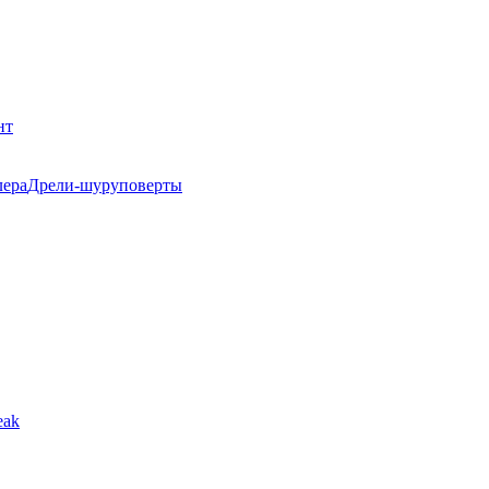
нт
Дрели-шуруповерты
eak