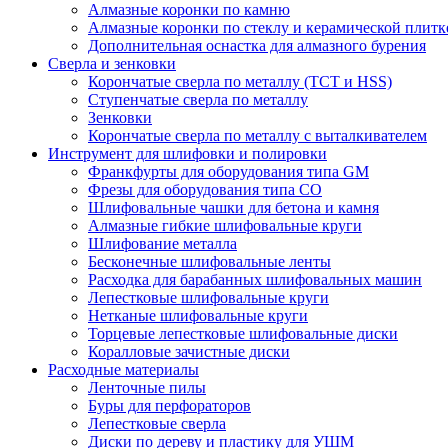
Алмазные коронки по камню
Алмазные коронки по стеклу и керамической плитк
Дополнительная оснастка для алмазного бурения
Сверла и зенковки
Корончатые сверла по металлу (TCT и HSS)
Ступенчатые сверла по металлу
Зенковки
Корончатые сверла по металлу c выталкивателем
Инструмент для шлифовки и полировки
Франкфурты для оборудования типа GM
Фрезы для оборудования типа СО
Шлифовальные чашки для бетона и камня
Алмазные гибкие шлифовальные круги
Шлифование металла
Бесконечные шлифовальные ленты
Расходка для барабанных шлифовальных машин
Лепестковые шлифовальные круги
Нетканые шлифовальные круги
Торцевые лепестковые шлифовальные диски
Коралловые зачистные диски
Расходные материалы
Ленточные пилы
Буры для перфораторов
Лепестковые сверла
Диски по дереву и пластику для УШМ