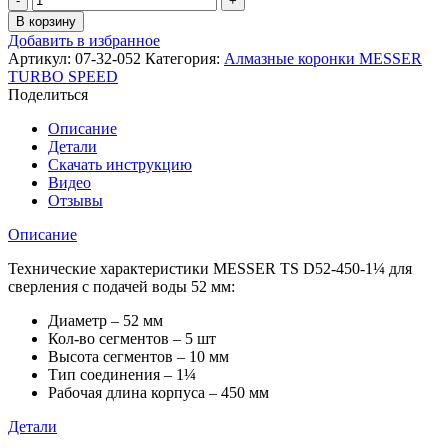
товара
В корзину
Алмазная
Добавить в избранное
коронка
Артикул:
07-32-052
Категория:
Алмазные коронки MESSER
MESSER
TURBO SPEED
TS
Поделиться
D52-
450-
Описание
1¼
Детали
для
Скачать инструкцию
сверления
Видео
с
Отзывы
подачей
воды
Описание
52
мм
Технические характеристики MESSER TS D52-450-1¼ для
сверления с подачей воды 52 мм:
Диаметр – 52 мм
Кол-во сегментов – 5 шт
Высота сегментов – 10 мм
Тип соединения – 1¼
Рабочая длина корпуса – 450 мм
Детали