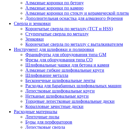
Алмазные коронки по бетону
Алмазные коронки по камню
Алмазные коронки по стеклу и керамической плитк
Дополнительная оснастка для алмазного бурения
Сверла и зенковки
Корончатые сверла по металлу (TCT и HSS)
Ступенчатые сверла по металлу
Зенковки
Корончатые сверла по металлу c выталкивателем
Инструмент для шлифовки и полировки
Франкфурты для оборудования типа GM
Фрезы для оборудования типа СО
Шлифовальные чашки для бетона и камня
Алмазные гибкие шлифовальные круги
Шлифование металла
Бесконечные шлифовальные ленты
Расходка для барабанных шлифовальных машин
Лепестковые шлифовальные круги
Нетканые шлифовальные круги
Торцевые лепестковые шлифовальные диски
Коралловые зачистные диски
Расходные материалы
Ленточные пилы
Буры для перфораторов
Лепестковые сверла