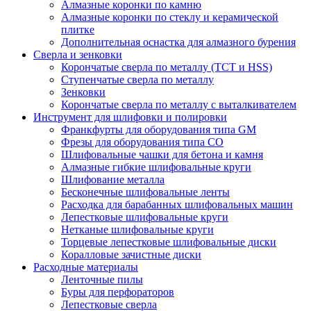
Алмазные коронки по камню
Алмазные коронки по стеклу и керамической
плитке
Дополнительная оснастка для алмазного бурения
Сверла и зенковки
Корончатые сверла по металлу (TCT и HSS)
Ступенчатые сверла по металлу
Зенковки
Корончатые сверла по металлу c выталкивателем
Инструмент для шлифовки и полировки
Франкфурты для оборудования типа GM
Фрезы для оборудования типа СО
Шлифовальные чашки для бетона и камня
Алмазные гибкие шлифовальные круги
Шлифование металла
Бесконечные шлифовальные ленты
Расходка для барабанных шлифовальных машин
Лепестковые шлифовальные круги
Нетканые шлифовальные круги
Торцевые лепестковые шлифовальные диски
Коралловые зачистные диски
Расходные материалы
Ленточные пилы
Буры для перфораторов
Лепестковые сверла