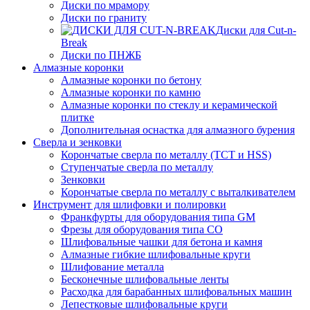
Диски по мрамору
Диски по граниту
Диски для Cut-n-
Break
Диски по ПНЖБ
Алмазные коронки
Алмазные коронки по бетону
Алмазные коронки по камню
Алмазные коронки по стеклу и керамической
плитке
Дополнительная оснастка для алмазного бурения
Сверла и зенковки
Корончатые сверла по металлу (TCT и HSS)
Ступенчатые сверла по металлу
Зенковки
Корончатые сверла по металлу c выталкивателем
Инструмент для шлифовки и полировки
Франкфурты для оборудования типа GM
Фрезы для оборудования типа СО
Шлифовальные чашки для бетона и камня
Алмазные гибкие шлифовальные круги
Шлифование металла
Бесконечные шлифовальные ленты
Расходка для барабанных шлифовальных машин
Лепестковые шлифовальные круги