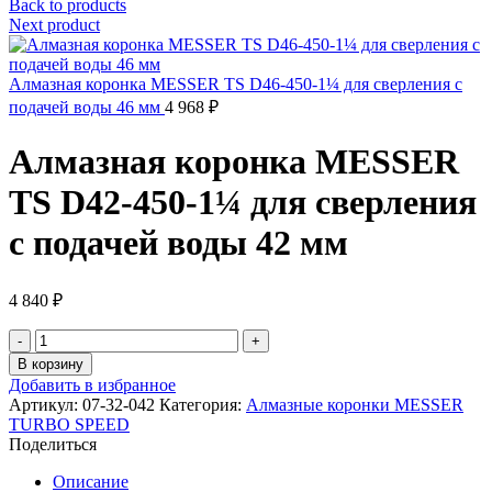
Back to products
Next product
Алмазная коронка MESSER TS D46-450-1¼ для сверления с
подачей воды 46 мм
4 968
₽
Алмазная коронка MESSER
TS D42-450-1¼ для сверления
с подачей воды 42 мм
4 840
₽
Количество
товара
В корзину
Алмазная
Добавить в избранное
коронка
Артикул:
07-32-042
Категория:
Алмазные коронки MESSER
MESSER
TURBO SPEED
TS
Поделиться
D42-
450-
Описание