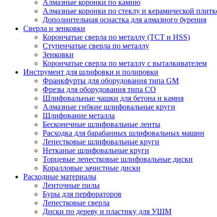
Алмазные коронки по камню
Алмазные коронки по стеклу и керамической плитк
Дополнительная оснастка для алмазного бурения
Сверла и зенковки
Корончатые сверла по металлу (TCT и HSS)
Ступенчатые сверла по металлу
Зенковки
Корончатые сверла по металлу c выталкивателем
Инструмент для шлифовки и полировки
Франкфурты для оборудования типа GM
Фрезы для оборудования типа СО
Шлифовальные чашки для бетона и камня
Алмазные гибкие шлифовальные круги
Шлифование металла
Бесконечные шлифовальные ленты
Расходка для барабанных шлифовальных машин
Лепестковые шлифовальные круги
Нетканые шлифовальные круги
Торцевые лепестковые шлифовальные диски
Коралловые зачистные диски
Расходные материалы
Ленточные пилы
Буры для перфораторов
Лепестковые сверла
Диски по дереву и пластику для УШМ