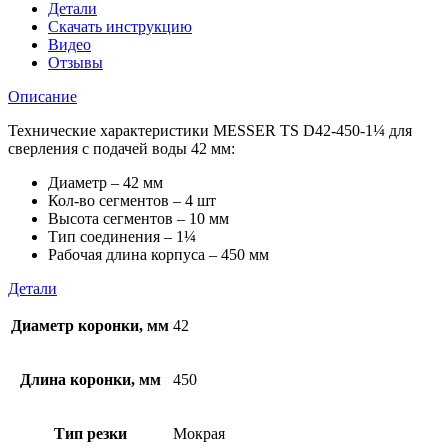
1¼
Детали
для
Скачать инструкцию
сверления
Видео
с
Отзывы
подачей
воды
Описание
42
мм
Технические характеристики MESSER TS D42-450-1¼ для
сверления с подачей воды 42 мм:
Диаметр – 42 мм
Кол-во сегментов – 4 шт
Высота сегментов – 10 мм
Тип соединения – 1¼
Рабочая длина корпуса – 450 мм
Детали
Диаметр коронки, мм
42
Длина коронки, мм
450
Тип резки
Мокрая