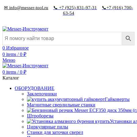
✉ info@messer-tool.ru
📞 +7 (925) 831-97-31
📞+7 (916) 700-
63-54
0
Избранное
0
items
/
0
₽
Меню
0
items
/
0
₽
Каталог
ОБОРУДОВАНИЕ
Заклепочники
Гайковерты
Магнитные сверлильные станки
Штроборезы
Установки а
Циркулярные пилы
Станки для заточки сверел