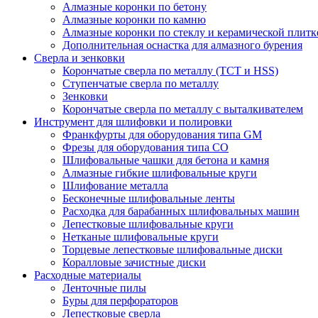
Алмазные коронки по бетону
Алмазные коронки по камню
Алмазные коронки по стеклу и керамической плитк
Дополнительная оснастка для алмазного бурения
Сверла и зенковки
Корончатые сверла по металлу (TCT и HSS)
Ступенчатые сверла по металлу
Зенковки
Корончатые сверла по металлу c выталкивателем
Инструмент для шлифовки и полировки
Франкфурты для оборудования типа GM
Фрезы для оборудования типа СО
Шлифовальные чашки для бетона и камня
Алмазные гибкие шлифовальные круги
Шлифование металла
Бесконечные шлифовальные ленты
Расходка для барабанных шлифовальных машин
Лепестковые шлифовальные круги
Нетканые шлифовальные круги
Торцевые лепестковые шлифовальные диски
Коралловые зачистные диски
Расходные материалы
Ленточные пилы
Буры для перфораторов
Лепестковые сверла