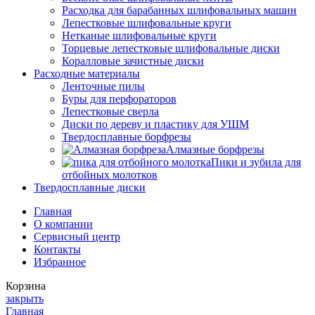
Расходка для барабанных шлифовальных машин
Лепестковые шлифовальные круги
Нетканые шлифовальные круги
Торцевые лепестковые шлифовальные диски
Коралловые зачистные диски
Расходные материалы
Ленточные пилы
Буры для перфораторов
Лепестковые сверла
Диски по дереву и пластику для УШМ
Твердосплавные борфрезы
Алмазные борфрезы
Пики и зубила для
отбойных молотков
Твердосплавные диски
Главная
О компании
Сервисный центр
Контакты
Избранное
Корзина
закрыть
Главная