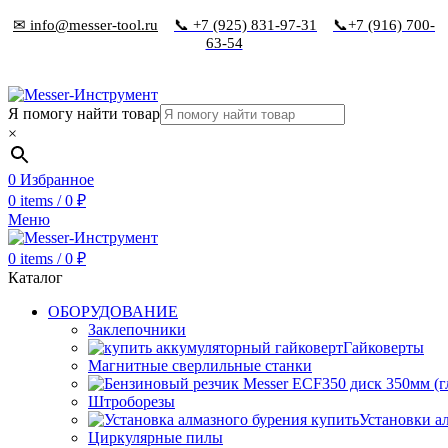
✉ info@messer-tool.ru
📞 +7 (925) 831-97-31
📞+7 (916) 700-
63-54
Я помогу найти товар
×
0
Избранное
0
items
/
0
₽
Меню
0
items
/
0
₽
Каталог
ОБОРУДОВАНИЕ
Заклепочники
Гайковерты
Магнитные сверлильные станки
Штроборезы
Установки а
Циркулярные пилы