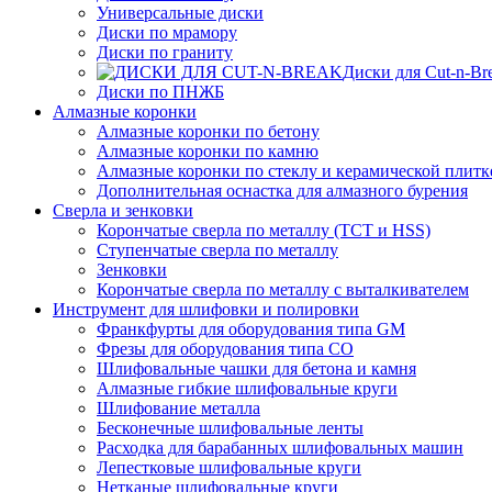
Универсальные диски
Диски по мрамору
Диски по граниту
Диски для Cut-n-Br
Диски по ПНЖБ
Алмазные коронки
Алмазные коронки по бетону
Алмазные коронки по камню
Алмазные коронки по стеклу и керамической плитк
Дополнительная оснастка для алмазного бурения
Сверла и зенковки
Корончатые сверла по металлу (TCT и HSS)
Ступенчатые сверла по металлу
Зенковки
Корончатые сверла по металлу c выталкивателем
Инструмент для шлифовки и полировки
Франкфурты для оборудования типа GM
Фрезы для оборудования типа СО
Шлифовальные чашки для бетона и камня
Алмазные гибкие шлифовальные круги
Шлифование металла
Бесконечные шлифовальные ленты
Расходка для барабанных шлифовальных машин
Лепестковые шлифовальные круги
Нетканые шлифовальные круги