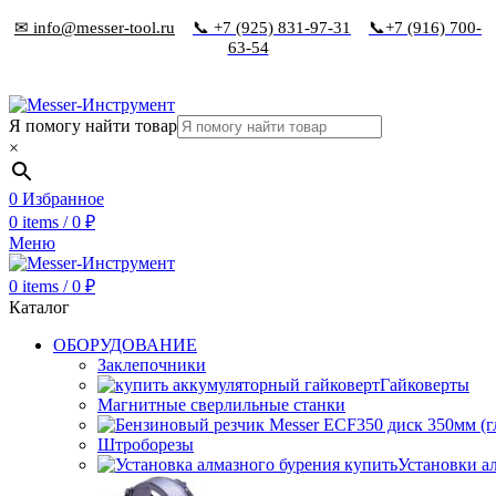
✉ info@messer-tool.ru
📞 +7 (925) 831-97-31
📞+7 (916) 700-
63-54
Я помогу найти товар
×
0
Избранное
0
items
/
0
₽
Меню
0
items
/
0
₽
Каталог
ОБОРУДОВАНИЕ
Заклепочники
Гайковерты
Магнитные сверлильные станки
Штроборезы
Установки а