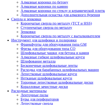
Алмазные коронки по бетону
Алмазные коронки по камню
Алмазные коронки по стеклу и керамической плитк
Дополнительная оснастка для алмазного бурения
Сверла и зенковки
Корончатые сверла по металлу (TCT и HSS)
Ступенчатые сверла по металлу
Зенковки
Корончатые сверла по металлу c выталкивателем
Инструмент для шлифовки и полировки
Франкфурты для оборудования типа GM
Фрезы для оборудования типа СО
Шлифовальные чашки для бетона и камня
Алмазные гибкие шлифовальные круги
Шлифование металла
Бесконечные шлифовальные ленты
Расходка для барабанных шлифовальных машин
Лепестковые шлифовальные круги
Нетканые шлифовальные круги
Торцевые лепестковые шлифовальные диски
Коралловые зачистные диски
Расходные материалы
Ленточные пилы
Буры для перфораторов
Лепестковые сверла