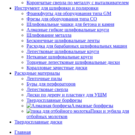
Корончатые сверла по металлу c выталкивателем
Инструмент для шлифовки и полировки
Франкфурты для оборудования типа GM
Фрезы для оборудования типа СО
Шлифовальные чашки для бетона и камня
Алмазные гибкие шлифовальные круги
Шлифование металла
Бесконечные шлифовальные ленты
Расходка для барабанных шлифовальных машин
Лепестковые шлифовальные круги
Нетканые шлифовальные круги
Торцевые лепестковые шлифовальные диски
Коралловые зачистные диски
Расходные материалы
Ленточные пилы
Буры для перфораторов
Лепестковые сверла
Диски по дереву и пластику для УШМ
Твердосплавные борфрезы
Алмазные борфрезы
Пики и зубила для
отбойных молотков
Твердосплавные диски
Главная