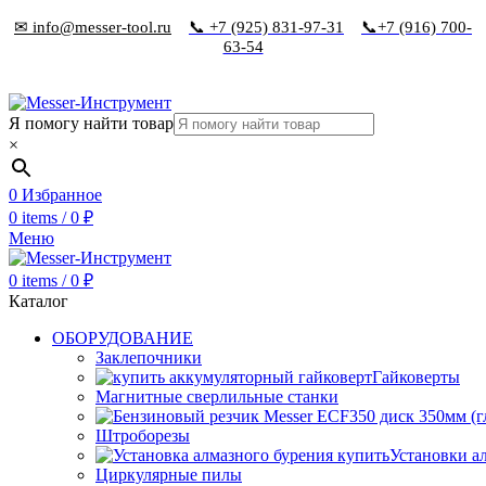
✉ info@messer-tool.ru
📞 +7 (925) 831-97-31
📞+7 (916) 700-
63-54
Я помогу найти товар
×
0
Избранное
0
items
/
0
₽
Меню
0
items
/
0
₽
Каталог
ОБОРУДОВАНИЕ
Заклепочники
Гайковерты
Магнитные сверлильные станки
Штроборезы
Установки а
Циркулярные пилы