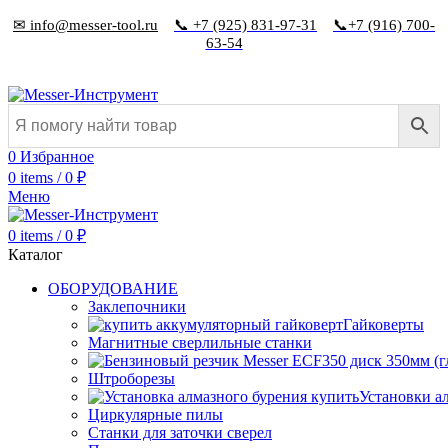
✉ info@messer-tool.ru
📞 +7 (925) 831-97-31
📞+7 (916) 700-
63-54
0
Избранное
0
items
/
0
₽
Меню
0
items
/
0
₽
Каталог
ОБОРУДОВАНИЕ
Заклепочники
Гайковерты
Магнитные сверлильные станки
Штроборезы
Установки а
Циркулярные пилы
Станки для заточки сверел