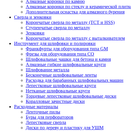
Алмазные коронки по камню
Алмазные коронки по стеклу и керамической плитк
Дополнительная оснастка для алмазного бурения
Сверла и зенковки
Корончатые сверла по металлу (TCT и HSS)
Ступенчатые сверла по металлу
Зенковки
Корончатые сверла по металлу c выталкивателем
Инструмент для шлифовки и полировки
Франкфурты для оборудования типа GM
Фрезы для оборудования типа СО
Шлифовальные чашки для бетона и камня
Алмазные гибкие шлифовальные круги
Шлифование металла
Бесконечные шлифовальные ленты
Расходка для барабанных шлифовальных машин
Лепестковые шлифовальные круги
Нетканые шлифовальные круги
Торцевые лепестковые шлифовальные диски
Коралловые зачистные диски
Расходные материалы
Ленточные пилы
Буры для перфораторов
Лепестковые сверла
Диски по дереву и пластику для УШМ