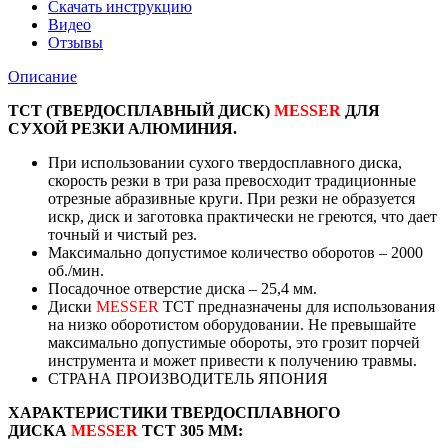
MESSER.
Скачать инструкцию
Диаметр
Видео
305
Отзывы
мм.
Описание
ТСТ (ТВЕРДОСПЛАВНЫЙ ДИСК)
MESSER
ДЛЯ
СУХОЙ РЕЗКИ АЛЮМИНИЯ.
При использовании сухого твердосплавного диска,
скорость резки в три раза превосходит традиционные
отрезные абразивные круги. При резки не образуется
искр, диск и заготовка практически не греются, что дает
точный и чистый рез.
Максимально допустимое количество оборотов – 2000
об./мин.
Посадочное отверстие диска – 25,4 мм.
Диски
MESSER
ТСТ предназначены для использования
на низко оборотистом оборудовании. Не превышайте
максимально допустимые обороты, это грозит порчей
инструмента и может привести к получению травмы.
СТРАНА ПРОИЗВОДИТЕЛЬ ЯПОНИЯ
ХАРАКТЕРИСТИКИ ТВЕРДОСПЛАВНОГО
ДИСКА
MESSER
TCT 305 ММ: