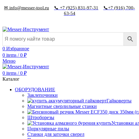
✉ info@messer-tool.ru
📞 +7 (925) 831-97-31
📞+7 (916) 700-
63-54
0
Избранное
0
items
/
0
₽
Меню
0
items
/
0
₽
Каталог
ОБОРУДОВАНИЕ
Заклепочники
Гайковерты
Магнитные сверлильные станки
Штроборезы
Установки а
Циркулярные пилы
Станки для заточки сверел