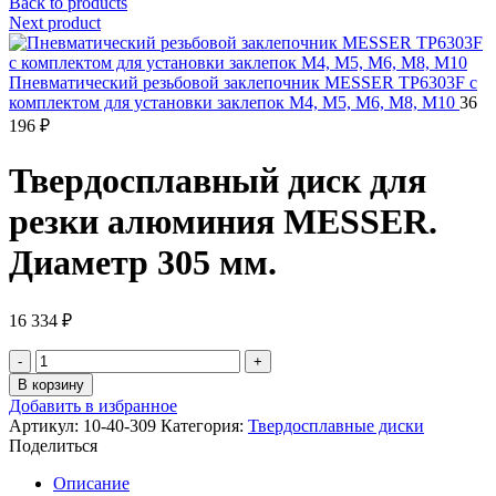
Back to products
Next product
Пневматический резьбовой заклепочник MESSER TP6303F с
комплектом для установки заклепок М4, М5, М6, М8, М10
36
196
₽
Твердосплавный диск для
резки алюминия MESSER.
Диаметр 305 мм.
16 334
₽
Количество
товара
В корзину
Твердосплавный
Добавить в избранное
диск
Артикул:
10-40-309
Категория:
Твердосплавные диски
для
Поделиться
резки
алюминия
Описание