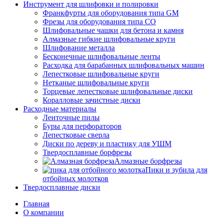
Инструмент для шлифовки и полировки
Франкфурты для оборудования типа GM
Фрезы для оборудования типа СО
Шлифовальные чашки для бетона и камня
Алмазные гибкие шлифовальные круги
Шлифование металла
Бесконечные шлифовальные ленты
Расходка для барабанных шлифовальных машин
Лепестковые шлифовальные круги
Нетканые шлифовальные круги
Торцевые лепестковые шлифовальные диски
Коралловые зачистные диски
Расходные материалы
Ленточные пилы
Буры для перфораторов
Лепестковые сверла
Диски по дереву и пластику для УШМ
Твердосплавные борфрезы
Алмазные борфрезы
Пики и зубила для
отбойных молотков
Твердосплавные диски
Главная
О компании