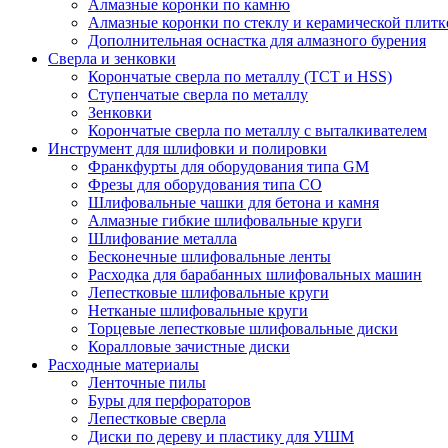
Алмазные коронки по камню
Алмазные коронки по стеклу и керамической плитк
Дополнительная оснастка для алмазного бурения
Сверла и зенковки
Корончатые сверла по металлу (TCT и HSS)
Ступенчатые сверла по металлу
Зенковки
Корончатые сверла по металлу c выталкивателем
Инструмент для шлифовки и полировки
Франкфурты для оборудования типа GM
Фрезы для оборудования типа СО
Шлифовальные чашки для бетона и камня
Алмазные гибкие шлифовальные круги
Шлифование металла
Бесконечные шлифовальные ленты
Расходка для барабанных шлифовальных машин
Лепестковые шлифовальные круги
Нетканые шлифовальные круги
Торцевые лепестковые шлифовальные диски
Коралловые зачистные диски
Расходные материалы
Ленточные пилы
Буры для перфораторов
Лепестковые сверла
Диски по дереву и пластику для УШМ