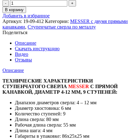
Количество
товара
В корзину
Ступенчатое
Добавить в избранное
сверло
Артикул:
19-09-412
Категории:
MESSER с двумя прямыми
MESSER
канавками
,
Ступенчатые сверла по металлу
с
Поделиться
прямой
канавкой.
Описание
Диаметр
Скачать инструкцию
4-
Видео
12мм.
Отзывы
Ступеней
9.
Описание
ТЕХНИЧЕСКИЕ ХАРАКТЕРИСТИКИ
СТУПЕНЧАТОГО СВЕРЛА
MESSER
С ПРЯМОЙ
КАНАВКОЙ, ДИАМЕТР 4-12 ММ, 9 СТУПЕНЕЙ:
Диапазон диаметров сверла: 4 – 12 мм
Диаметр хвостовика: 6 мм
Количество ступеней: 9
Длина сверла: 80 мм
Рабочая длина сверла: 55 мм
Длина шага: 4 мм
Габариты в упаковке: 86х25х25 мм