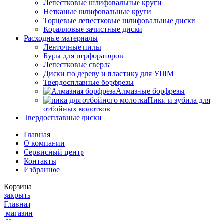
Лепестковые шлифовальные круги
Нетканые шлифовальные круги
Торцевые лепестковые шлифовальные диски
Коралловые зачистные диски
Расходные материалы
Ленточные пилы
Буры для перфораторов
Лепестковые сверла
Диски по дереву и пластику для УШМ
Твердосплавные борфрезы
Алмазные борфрезы
Пики и зубила для
отбойных молотков
Твердосплавные диски
Главная
О компании
Сервисный центр
Контакты
Избранное
Корзина
закрыть
Главная
магазин