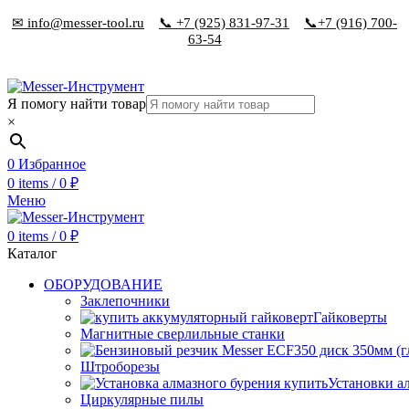
✉ info@messer-tool.ru
📞 +7 (925) 831-97-31
📞+7 (916) 700-
63-54
Я помогу найти товар
×
0
Избранное
0
items
/
0
₽
Меню
0
items
/
0
₽
Каталог
ОБОРУДОВАНИЕ
Заклепочники
Гайковерты
Магнитные сверлильные станки
Штроборезы
Установки а
Циркулярные пилы