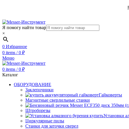
Я помогу найти товар
×
0
Избранное
0
items
/
0
₽
Меню
0
items
/
0
₽
Каталог
ОБОРУДОВАНИЕ
Заклепочники
Гайковерты
Магнитные сверлильные станки
Штроборезы
Установки а
Циркулярные пилы
Станки для заточки сверел