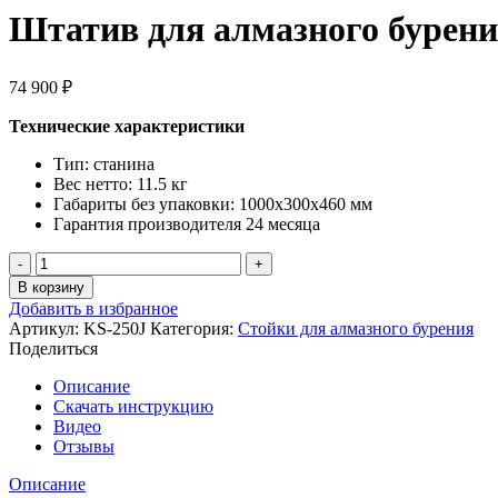
Штатив для алмазного бурени
74 900
₽
Технические характеристики
Тип:
станина
Вес нетто:
11.5 кг
Габариты без упаковки:
1000х300х460 мм
Гарантия производителя 24 месяца
Количество
товара
В корзину
Штатив
Добавить в избранное
для
Артикул:
KS-250J
Категория:
Стойки для алмазного бурения
алмазного
Поделиться
бурения
KEOS
Описание
(с
Скачать инструкцию
наклоном
Видео
45)
Отзывы
KS-
250J
Описание