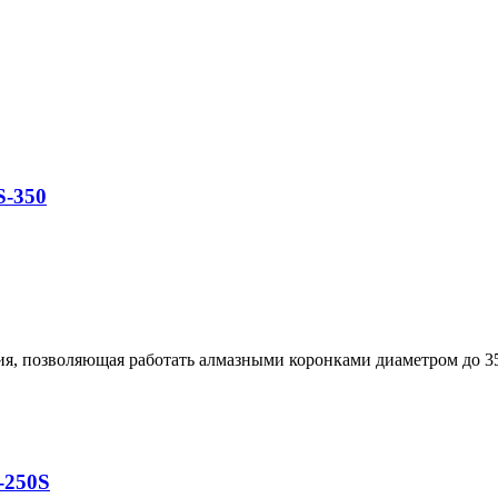
S-350
я, позволяющая работать алмазными коронками диаметром до 35
-250S