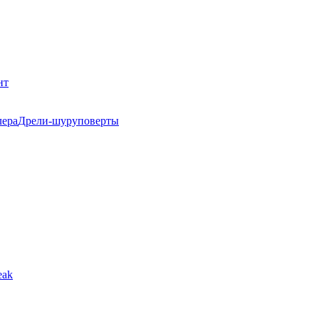
нт
Дрели-шуруповерты
eak