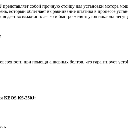
J
представляет собой прочную стойку для установки мотора мощ
овень, который облегчает выравнивание штатива в процессе ус
ия дает возможность легко и быстро менять угол наклона несущ
:
оверхности при помощи анкерных болтов, что гарантирует усто
ия KEOS KS-250J:
0J: