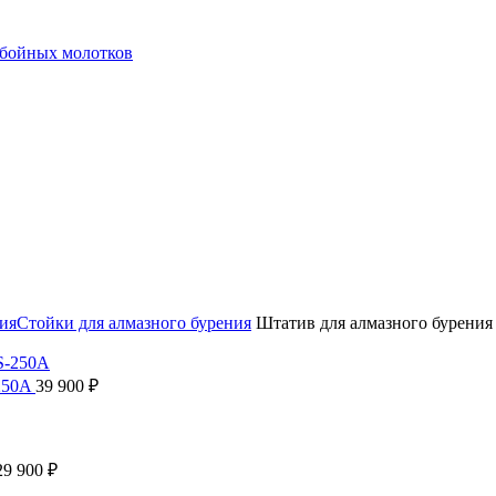
тбойных молотков
ия
Стойки для алмазного бурения
Штатив для алмазного бурения
-250A
39 900
₽
29 900
₽