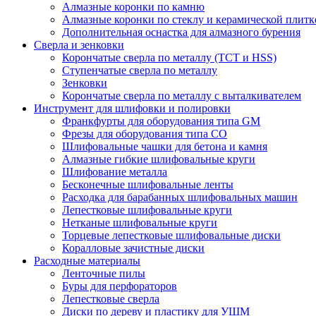
Алмазные коронки по камню
Алмазные коронки по стеклу и керамической плитк
Дополнительная оснастка для алмазного бурения
Сверла и зенковки
Корончатые сверла по металлу (TCT и HSS)
Ступенчатые сверла по металлу
Зенковки
Корончатые сверла по металлу c выталкивателем
Инструмент для шлифовки и полировки
Франкфурты для оборудования типа GM
Фрезы для оборудования типа СО
Шлифовальные чашки для бетона и камня
Алмазные гибкие шлифовальные круги
Шлифование металла
Бесконечные шлифовальные ленты
Расходка для барабанных шлифовальных машин
Лепестковые шлифовальные круги
Нетканые шлифовальные круги
Торцевые лепестковые шлифовальные диски
Коралловые зачистные диски
Расходные материалы
Ленточные пилы
Буры для перфораторов
Лепестковые сверла
Диски по дереву и пластику для УШМ