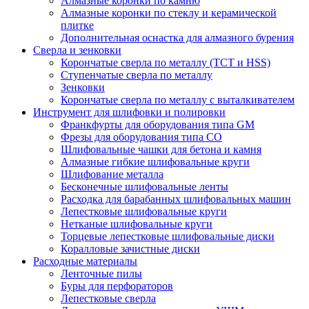
Алмазные коронки по камню
Алмазные коронки по стеклу и керамической
плитке
Дополнительная оснастка для алмазного бурения
Сверла и зенковки
Корончатые сверла по металлу (TCT и HSS)
Ступенчатые сверла по металлу
Зенковки
Корончатые сверла по металлу c выталкивателем
Инструмент для шлифовки и полировки
Франкфурты для оборудования типа GM
Фрезы для оборудования типа СО
Шлифовальные чашки для бетона и камня
Алмазные гибкие шлифовальные круги
Шлифование металла
Бесконечные шлифовальные ленты
Расходка для барабанных шлифовальных машин
Лепестковые шлифовальные круги
Нетканые шлифовальные круги
Торцевые лепестковые шлифовальные диски
Коралловые зачистные диски
Расходные материалы
Ленточные пилы
Буры для перфораторов
Лепестковые сверла