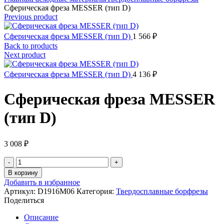
Сферическая фреза MESSER (тип D)
Previous product
Сферическая фреза MESSER (тип D)
1 566
₽
Back to products
Next product
Сферическая фреза MESSER (тип D)
4 136
₽
Сферическая фреза MESSER
(тип D)
3 008
₽
Количество
товара
В корзину
Сферическая
Добавить в избранное
фреза
Артикул:
D1916M06
Категория:
Твердосплавные борфрезы
MESSER
Поделиться
(тип
D)
Описание