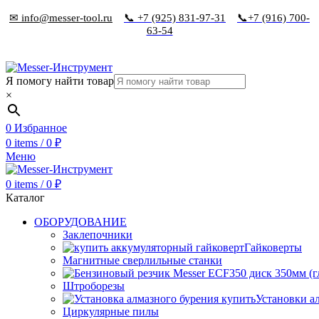
✉ info@messer-tool.ru
📞 +7 (925) 831-97-31
📞+7 (916) 700-
63-54
Я помогу найти товар
×
0
Избранное
0
items
/
0
₽
Меню
0
items
/
0
₽
Каталог
ОБОРУДОВАНИЕ
Заклепочники
Гайковерты
Магнитные сверлильные станки
Штроборезы
Установки а
Циркулярные пилы