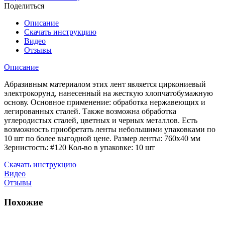
шлифовальная
Поделиться
40х760
#120
Описание
(циркониевый
Скачать инструкцию
электрокорунд)
Видео
уп.
Отзывы
10
шт
Описание
Абразивным материалом этих лент является циркониевый
электрокорунд, нанесенный на жесткую хлопчатобумажную
основу. Основное применение: обработка нержавеющих и
легированных сталей. Также возможна обработка
углеродистых сталей, цветных и черных металлов. Есть
возможность приобретать ленты небольшими упаковками по
10 шт по более выгодной цене. Размер ленты: 760х40 мм
Зернистость: #120 Кол-во в упаковке: 10 шт
Скачать инструкцию
Видео
Отзывы
Похожие