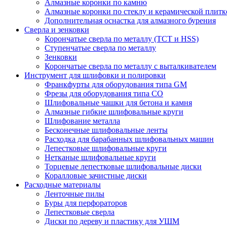
Алмазные коронки по камню
Алмазные коронки по стеклу и керамической плитк
Дополнительная оснастка для алмазного бурения
Сверла и зенковки
Корончатые сверла по металлу (TCT и HSS)
Ступенчатые сверла по металлу
Зенковки
Корончатые сверла по металлу c выталкивателем
Инструмент для шлифовки и полировки
Франкфурты для оборудования типа GM
Фрезы для оборудования типа СО
Шлифовальные чашки для бетона и камня
Алмазные гибкие шлифовальные круги
Шлифование металла
Бесконечные шлифовальные ленты
Расходка для барабанных шлифовальных машин
Лепестковые шлифовальные круги
Нетканые шлифовальные круги
Торцевые лепестковые шлифовальные диски
Коралловые зачистные диски
Расходные материалы
Ленточные пилы
Буры для перфораторов
Лепестковые сверла
Диски по дереву и пластику для УШМ