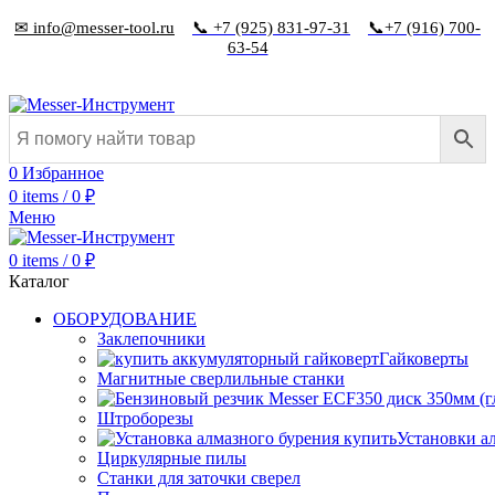
✉ info@messer-tool.ru
📞 +7 (925) 831-97-31
📞+7 (916) 700-
63-54
0
Избранное
0
items
/
0
₽
Меню
0
items
/
0
₽
Каталог
ОБОРУДОВАНИЕ
Заклепочники
Гайковерты
Магнитные сверлильные станки
Штроборезы
Установки а
Циркулярные пилы
Станки для заточки сверел