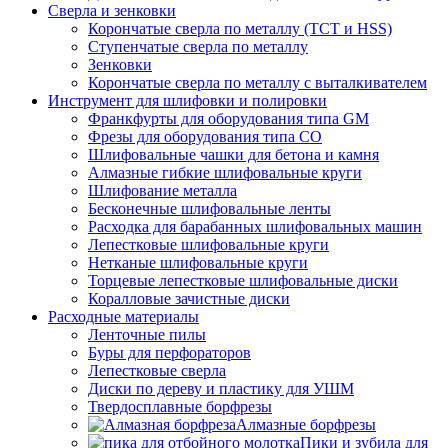
Сверла и зенковки
Корончатые сверла по металлу (TCT и HSS)
Ступенчатые сверла по металлу
Зенковки
Корончатые сверла по металлу c выталкивателем
Инструмент для шлифовки и полировки
Франкфурты для оборудования типа GM
Фрезы для оборудования типа СО
Шлифовальные чашки для бетона и камня
Алмазные гибкие шлифовальные круги
Шлифование металла
Бесконечные шлифовальные ленты
Расходка для барабанных шлифовальных машин
Лепестковые шлифовальные круги
Нетканые шлифовальные круги
Торцевые лепестковые шлифовальные диски
Коралловые зачистные диски
Расходные материалы
Ленточные пилы
Буры для перфораторов
Лепестковые сверла
Диски по дереву и пластику для УШМ
Твердосплавные борфрезы
Алмазные борфрезы
Пики и зубила для