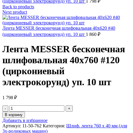
(циркониевый электрокорунд) уп. 10 шт
1 798
₽
Back to products
Next product
Лента MESSER бесконечная шлифовальная 40х620 #40
(циркониевый электрокорунд) уп. 10 шт
1 860
₽
Лента MESSER бесконечная
шлифовальная 40х760 #120
(циркониевый
электрокорунд) уп. 10 шт
1 798
₽
Количество
товара
В корзину
Лента
Добавить в избранное
MESSER
Артикул:
11-50-762
Категория:
Шлиф. лента 760 х 40 мм (для
бесконечная
3х-роликовых машин)