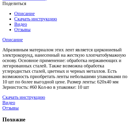
шлифовальная
Поделиться
40х620
#60
Описание
(циркониевый
Скачать инструкцию
электрокорунд)
Видео
уп.
Отзывы
10
шт
Описание
Абразивным материалом этих лент является циркониевый
электрокорунд, нанесенный на жесткую хлопчатобумажную
основу. Основное применение: обработка нержавеющих и
легированных сталей. Также возможна обработка
углеродистых сталей, цветных и черных металлов. Есть
возможность приобретать ленты небольшими упаковками по
10 шт по более выгодной цене. Размер ленты: 620х40 мм
Зернистость: #60 Кол-во в упаковке: 10 шт
Скачать инструкцию
Видео
Отзывы
Похожие