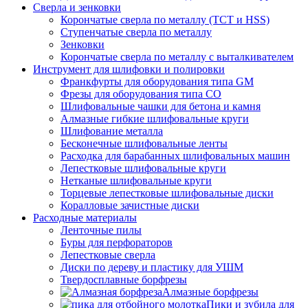
Сверла и зенковки
Корончатые сверла по металлу (TCT и HSS)
Ступенчатые сверла по металлу
Зенковки
Корончатые сверла по металлу c выталкивателем
Инструмент для шлифовки и полировки
Франкфурты для оборудования типа GM
Фрезы для оборудования типа СО
Шлифовальные чашки для бетона и камня
Алмазные гибкие шлифовальные круги
Шлифование металла
Бесконечные шлифовальные ленты
Расходка для барабанных шлифовальных машин
Лепестковые шлифовальные круги
Нетканые шлифовальные круги
Торцевые лепестковые шлифовальные диски
Коралловые зачистные диски
Расходные материалы
Ленточные пилы
Буры для перфораторов
Лепестковые сверла
Диски по дереву и пластику для УШМ
Твердосплавные борфрезы
Алмазные борфрезы
Пики и зубила для