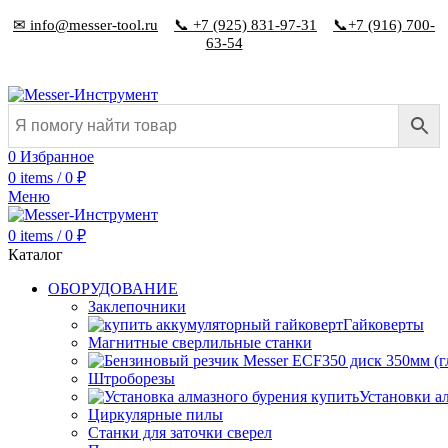
✉ info@messer-tool.ru
📞 +7 (925) 831-97-31
📞+7 (916) 700-
63-54
0
Избранное
0
items
/
0
₽
Меню
0
items
/
0
₽
Каталог
ОБОРУДОВАНИЕ
Заклепочники
Гайковерты
Магнитные сверлильные станки
Штроборезы
Установки а
Циркулярные пилы
Станки для заточки сверел