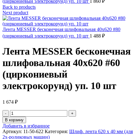
(циркониевый электрокорунд) уп. 10 шт
1 860
₽
Back to products
Next product
Лента MESSER бесконечная шлифовальная 40х620 #80
(циркониевый электрокорунд) уп. 10 шт
1 488
₽
Лента MESSER бесконечная
шлифовальная 40х620 #60
(циркониевый
электрокорунд) уп. 10 шт
1 674
₽
Количество
товара
В корзину
Лента
Добавить в избранное
MESSER
Артикул:
11-50-622
Категория:
Шлиф. лента 620 х 40 мм (для
бесконечная
2х-роликовых машин)