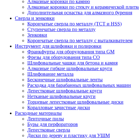
Алмазные коронки по камню
Алмазные коронки по стеклу и керамической плитк
Дополнительная оснастка для алмазного бурения
Сверла и зенковки
Корончатые сверла по металлу (TCT и HSS)
Ступенчатые сверла по металлу
Зенковки
Корончатые сверла по металлу c выталкивателем
Инструмент для шлифовки и полировки
Франкфурты для оборудования типа GM
Фрезы для оборудования типа СО
Шлифовальные чашки для бетона и камня
Алмазные гибкие шлифовальные круги
Шлифование металла
Бесконечные шлифовальные ленты
Расходка для барабанных шлифовальных машин
Лепестковые шлифовальные круги
Нетканые шлифовальные круги
Торцевые лепестковые шлифовальные диски
Коралловые зачистные диски
Расходные материалы
Ленточные пилы
Буры для перфораторов
Лепестковые сверла
Диски по дереву и пластику для УШМ