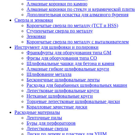
Алмазные коронки по камню
Алмазные коронки по стеклу и керамической плитк
Дополнительная оснастка для алмазного бурения
Сверла и зенковки
Корончатые сверла по металлу (TCT и HSS)
Ступенчатые сверла по металлу
Зенковки
Корончатые сверла по металлу c выталкивателем
Инструмент для шлифовки и полировки
Франкфурты для оборудования типа GM
Фрезы для оборудования типа СО
Шлифовальные чашки для бетона и камня
Алмазные гибкие шлифовальные круги
Шлифование металла
Бесконечные шлифовальные ленты
Расходка для барабанных шлифовальных машин
Лепестковые шлифовальные круги
Нетканые шлифовальные круги
Торцевые лепестковые шлифовальные диски
Коралловые зачистные диски
Расходные материалы
Ленточные пилы
Буры для перфораторов
Лепестковые сверла
Диски по дереву и пластику для УШМ