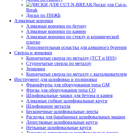
Диски для Cut-n-
Break
Диски по ПНЖБ
Алмазные коронки
Алмазные коронки по бетону
Алмазные коронки по камню
Алмазные коронки по стеклу и керамической
плитке
Дополнительная оснастка для алмазного бурения
Сверла и зенковки
Корончатые сверла по металлу (TCT и HSS)
Ступенчатые сверла по металлу
Зенковки
Корончатые сверла по металлу c выталкивателем
Инструмент для шлифовки и полировки
Франкфурты для оборудования типа GM
Фрезы для оборудования типа СО
Шлифовальные чашки для бетона и камня
Алмазные гибкие шлифовальные круги
Шлифование металла
Бесконечные шлифовальные ленты
Расходка для барабанных шлифовальных машин
Лепестковые шлифовальные круги
Нетканые шлифовальные круги
Торцевые лепестковые шлифовальные диски