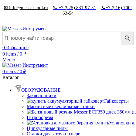
✉ info@messer-tool.ru
📞 +7 (925) 831-97-31
📞+7 (916) 700-
63-54
0
Избранное
0
items
/
0
₽
Меню
0
items
/
0
₽
Каталог
ОБОРУДОВАНИЕ
Заклепочники
Гайковерты
Магнитные сверлильные станки
Штроборезы
Установки а
Циркулярные пилы
Станки для заточки сверел