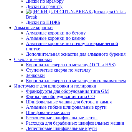
Диски по мрамору
Диски по граниту
Диски для Cut-n-
Break
Диски по ПНЖБ
Алмазные коронки
Алмазные коронки по бетону
Алмазные коронки по камню
Алмазные коронки по стеклу и керамической
плитке
Дополнительная оснастка для алмазного бурения
Сверла и зенковки
Корончатые сверла по металлу (TCT и HSS)
Ступенчатые сверла по металлу
Зенковки
Корончатые сверла по металлу c выталкивателем
Инструмент для шлифовки и полировки
Франкфурты для оборудования типа GM
Фрезы для оборудования типа СО
Шлифовальные чашки для бетона и камня
Алмазные гибкие шлифовальные круги
Шлифование металла
Бесконечные шлифовальные ленты
Расходка для барабанных шлифовальных машин
Лепестковые шлифовальные круги