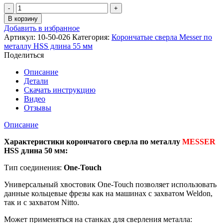
Количество
товара
В корзину
Корончатое
Добавить в избранное
сверло
Артикул:
10-50-026
Категория:
Корончатые сверла Messer по
Messer
металлу HSS длина 55 мм
HSS
Поделиться
по
металлу
Описание
диаметр
Детали
26
Скачать инструкцию
мм/
Видео
длина
Отзывы
50
мм
Описание
Характеристики корончатого сверла по металлу
MESSER
HSS длина 50 мм:
Тип соединения:
One-Touch
Универсальный хвостовик Оne-Touch позволяет использовать
данные кольцевые фрезы как на машинах с захватом Weldon,
так и с захватом Nitto.
Может применяться на станках для сверления металла: