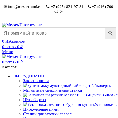
✉ info@messer-tool.ru
📞 +7 (925) 831-97-31
📞+7 (916) 700-
63-54
0
Избранное
0
items
/
0
₽
Меню
0
items
/
0
₽
Каталог
ОБОРУДОВАНИЕ
Заклепочники
Гайковерты
Магнитные сверлильные станки
Штроборезы
Установки а
Циркулярные пилы
Станки для заточки сверел