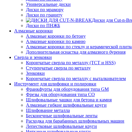
Универсальные диски
Диски по мрамору
Диски по граниту
Диски для Cut-n-Br
Диски по ПНЖБ
Алмазные коронки
Алмазные коронки по бетону
Алмазные коронки по камню
Алмазные коронки по стеклу и керамической плитк
Дополнительная оснастка для алмазного бурения
Сверла и зенковки
Корончатые сверла по металлу (TCT и HSS)
Ступенчатые сверла по металлу
Зенковки
Корончатые сверла по металлу c выталкивателем
Инструмент для шлифовки и полировки
Франкфурты для оборудования типа GM
Фрезы для оборудования типа СО
Шлифовальные чашки для бетона и камня
Алмазные гибкие шлифовальные круги
Шлифование металла
Бесконечные шлифовальные ленты
Расходка для барабанных шлифовальных машин
Лепестковые шлифовальные круги
Нетканые шлифовальные круги